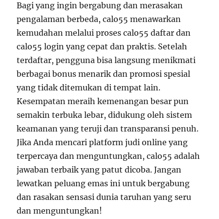
Bagi yang ingin bergabung dan merasakan
pengalaman berbeda, calo55 menawarkan
kemudahan melalui proses calo55 daftar dan
calo55 login yang cepat dan praktis. Setelah
terdaftar, pengguna bisa langsung menikmati
berbagai bonus menarik dan promosi spesial
yang tidak ditemukan di tempat lain.
Kesempatan meraih kemenangan besar pun
semakin terbuka lebar, didukung oleh sistem
keamanan yang teruji dan transparansi penuh.
Jika Anda mencari platform judi online yang
terpercaya dan menguntungkan, calo55 adalah
jawaban terbaik yang patut dicoba. Jangan
lewatkan peluang emas ini untuk bergabung
dan rasakan sensasi dunia taruhan yang seru
dan menguntungkan!