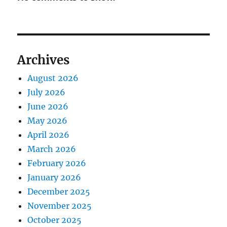
Archives
August 2026
July 2026
June 2026
May 2026
April 2026
March 2026
February 2026
January 2026
December 2025
November 2025
October 2025