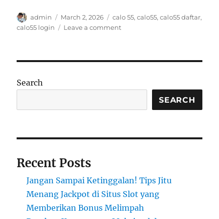
Author
Posted
Tags
admin
March 2, 2026
calo 55
,
calo55
,
calo55 daftar
,
on
on
calo55 login
Leave a comment
Tingkatkan
Potensi
Kemenangan
Slot
Lewat
Search
Strategi
Cerdas
SEARCH
Recent Posts
Jangan Sampai Ketinggalan! Tips Jitu
Menang Jackpot di Situs Slot yang
Memberikan Bonus Melimpah