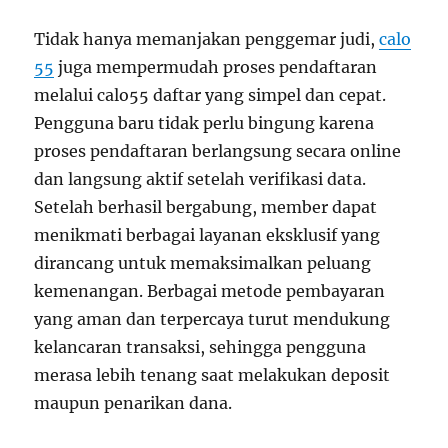
Tidak hanya memanjakan penggemar judi,
calo
55
juga mempermudah proses pendaftaran
melalui calo55 daftar yang simpel dan cepat.
Pengguna baru tidak perlu bingung karena
proses pendaftaran berlangsung secara online
dan langsung aktif setelah verifikasi data.
Setelah berhasil bergabung, member dapat
menikmati berbagai layanan eksklusif yang
dirancang untuk memaksimalkan peluang
kemenangan. Berbagai metode pembayaran
yang aman dan terpercaya turut mendukung
kelancaran transaksi, sehingga pengguna
merasa lebih tenang saat melakukan deposit
maupun penarikan dana.