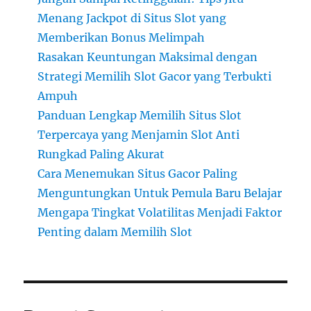
Menang Jackpot di Situs Slot yang
Memberikan Bonus Melimpah
Rasakan Keuntungan Maksimal dengan
Strategi Memilih Slot Gacor yang Terbukti
Ampuh
Panduan Lengkap Memilih Situs Slot
Terpercaya yang Menjamin Slot Anti
Rungkad Paling Akurat
Cara Menemukan Situs Gacor Paling
Menguntungkan Untuk Pemula Baru Belajar
Mengapa Tingkat Volatilitas Menjadi Faktor
Penting dalam Memilih Slot