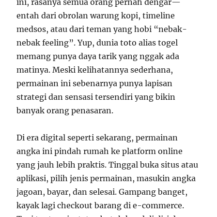
ini, rasanya semua orang pernah dengar—
entah dari obrolan warung kopi, timeline
medsos, atau dari teman yang hobi “nebak-
nebak feeling”. Yup, dunia toto alias togel
memang punya daya tarik yang nggak ada
matinya. Meski kelihatannya sederhana,
permainan ini sebenarnya punya lapisan
strategi dan sensasi tersendiri yang bikin
banyak orang penasaran.
Di era digital seperti sekarang, permainan
angka ini pindah rumah ke platform online
yang jauh lebih praktis. Tinggal buka situs atau
aplikasi, pilih jenis permainan, masukin angka
jagoan, bayar, dan selesai. Gampang banget,
kayak lagi checkout barang di e-commerce.