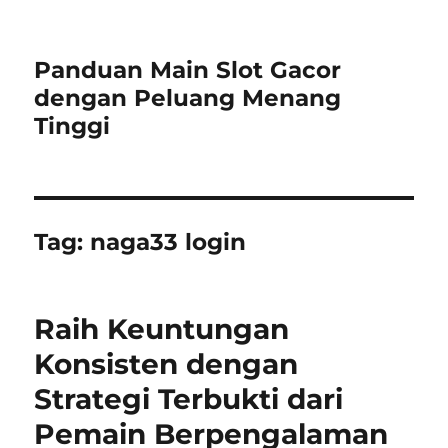
Panduan Main Slot Gacor
dengan Peluang Menang
Tinggi
Tag:
naga33 login
Raih Keuntungan
Konsisten dengan
Strategi Terbukti dari
Pemain Berpengalaman