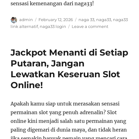
sensasi kemenangan dari naga33!
Author
Posted
Tags
admin
February 12, 2026
naga 33
,
naga33
,
naga33
on
on
link alternatif
,
naga33 login
Leave a comment
Slot
Gacor
yang
Jackpot Menanti di Setiap
Cocok
untuk
Putaran, Jangan
Target
Lewatkan Keseruan Slot
Besar
Online!
Apakah kamu siap untuk merasakan sensasi
permainan slot yang penuh adrenalin? Slot
online kini menjadi salah satu permainan yang
paling digemari di dunia maya, dan tidak heran
jika semakin banyak pemain yang mencari cara