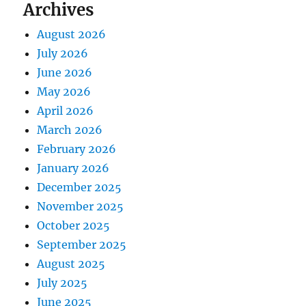
Archives
August 2026
July 2026
June 2026
May 2026
April 2026
March 2026
February 2026
January 2026
December 2025
November 2025
October 2025
September 2025
August 2025
July 2025
June 2025