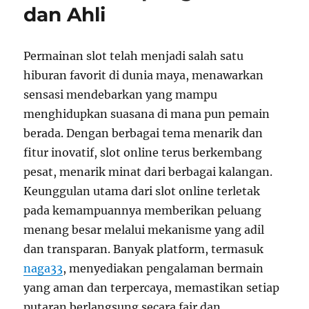
dan Ahli
Permainan slot telah menjadi salah satu
hiburan favorit di dunia maya, menawarkan
sensasi mendebarkan yang mampu
menghidupkan suasana di mana pun pemain
berada. Dengan berbagai tema menarik dan
fitur inovatif, slot online terus berkembang
pesat, menarik minat dari berbagai kalangan.
Keunggulan utama dari slot online terletak
pada kemampuannya memberikan peluang
menang besar melalui mekanisme yang adil
dan transparan. Banyak platform, termasuk
naga33
, menyediakan pengalaman bermain
yang aman dan terpercaya, memastikan setiap
putaran berlangsung secara fair dan