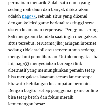
permainan menarik. Salah satu nama yang
sedang naik daun dan banyak dibicarakan
adalah
naga33
, sebuah situs yang dikenal
dengan koleksi game berkualitas tinggi serta
sistem keamanan terpercaya. Pengguna sering
kali mengalami kendala saat ingin mengakses
situs tersebut, terutama jika jaringan internet
sedang tidak stabil atau server utama sedang
mengalami pemeliharaan. Untuk mengatasi hal
ini, naga33 menyediakan berbagai link
alternatif yang memungkinkan pemain tetap
bisa mengakses layanan secara lancar tanpa
khawatir kehilangan kesempatan bermain.
Dengan begitu, setiap penggemar game online
bisa tetap betah dan fokus meraih
kemenangan besar.