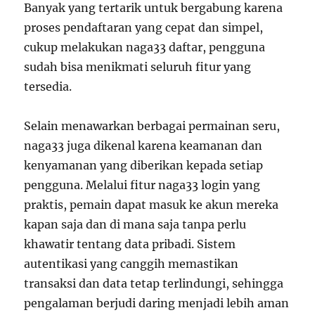
Banyak yang tertarik untuk bergabung karena
proses pendaftaran yang cepat dan simpel,
cukup melakukan naga33 daftar, pengguna
sudah bisa menikmati seluruh fitur yang
tersedia.
Selain menawarkan berbagai permainan seru,
naga33 juga dikenal karena keamanan dan
kenyamanan yang diberikan kepada setiap
pengguna. Melalui fitur naga33 login yang
praktis, pemain dapat masuk ke akun mereka
kapan saja dan di mana saja tanpa perlu
khawatir tentang data pribadi. Sistem
autentikasi yang canggih memastikan
transaksi dan data tetap terlindungi, sehingga
pengalaman berjudi daring menjadi lebih aman