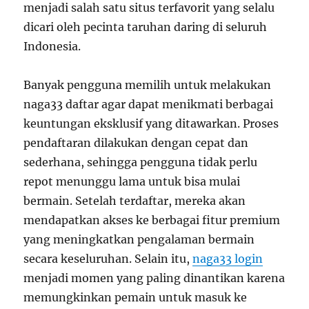
menjadi salah satu situs terfavorit yang selalu
dicari oleh pecinta taruhan daring di seluruh
Indonesia.
Banyak pengguna memilih untuk melakukan
naga33 daftar agar dapat menikmati berbagai
keuntungan eksklusif yang ditawarkan. Proses
pendaftaran dilakukan dengan cepat dan
sederhana, sehingga pengguna tidak perlu
repot menunggu lama untuk bisa mulai
bermain. Setelah terdaftar, mereka akan
mendapatkan akses ke berbagai fitur premium
yang meningkatkan pengalaman bermain
secara keseluruhan. Selain itu,
naga33 login
menjadi momen yang paling dinantikan karena
memungkinkan pemain untuk masuk ke