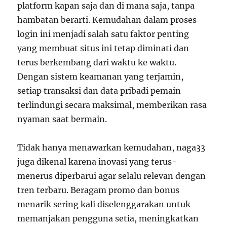
platform kapan saja dan di mana saja, tanpa
hambatan berarti. Kemudahan dalam proses
login ini menjadi salah satu faktor penting
yang membuat situs ini tetap diminati dan
terus berkembang dari waktu ke waktu.
Dengan sistem keamanan yang terjamin,
setiap transaksi dan data pribadi pemain
terlindungi secara maksimal, memberikan rasa
nyaman saat bermain.
Tidak hanya menawarkan kemudahan, naga33
juga dikenal karena inovasi yang terus-
menerus diperbarui agar selalu relevan dengan
tren terbaru. Beragam promo dan bonus
menarik sering kali diselenggarakan untuk
memanjakan pengguna setia, meningkatkan