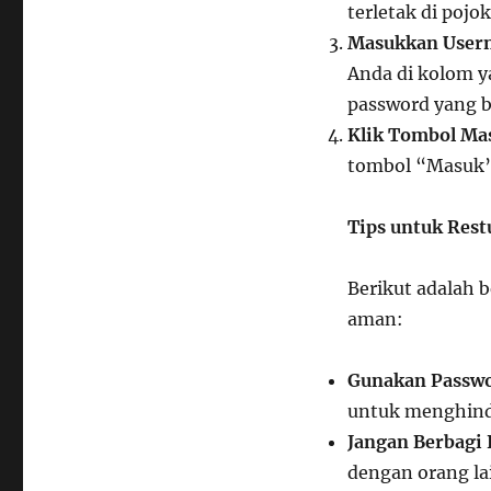
terletak di pojok
Masukkan User
Anda di kolom y
password yang b
Klik Tombol Ma
tombol “Masuk”
Tips untuk Rest
Berikut adalah 
aman:
Gunakan Passwo
untuk menghind
Jangan Berbagi 
dengan orang la