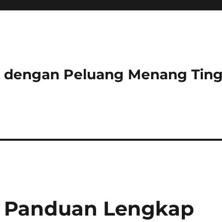
r dengan Peluang Menang Ting
n: Panduan Lengkap