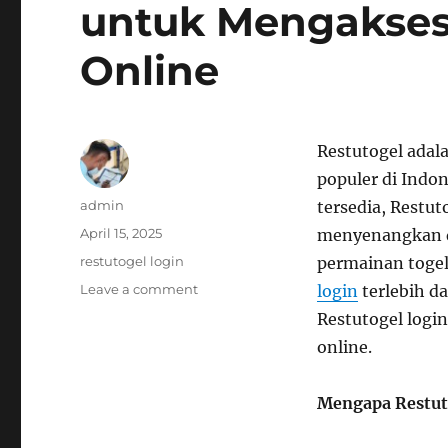
untuk Mengakses
Online
Restutogel adala
populer di Indo
Author
admin
tersedia, Rest
Posted
April 15, 2025
menyenangkan 
on
Tags
restutogel login
permainan togel
on
Leave a comment
login
terlebih d
Restutogel
Restutogel logi
Login:
online.
Panduan
Lengkap
untuk
Mengapa Restut
Mengakses
Permainan