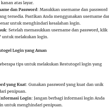
 kanan atas layar.
name dan Password
: Masukkan username dan password
ang tersedia. Pastikan Anda menggunakan username da
enar untuk menghindari kesalahan login.
suk
: Setelah memasukkan username dan password, klik
 untuk melakukan login.
utogel Login yang Aman
beberapa tips untuk melakukan Restutogel login yang
rd yang Kuat
: Gunakan password yang kuat dan unik
ari penipuan.
Informasi Login
: Jangan berbagi informasi login Anda
in untuk menghindari penipuan.