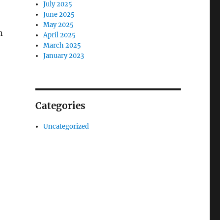
July 2025
June 2025
May 2025
n
April 2025
March 2025
January 2023
Categories
Uncategorized