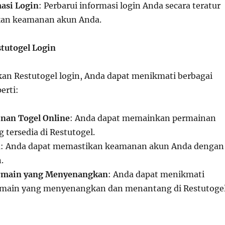
asi Login
: Perbarui informasi login Anda secara teratur
an keamanan akun Anda.
tutogel Login
n Restutogel login, Anda dapat menikmati berbagai
erti:
nan Togel Online
: Anda dapat memainkan permainan
g tersedia di Restutogel.
n
: Anda dapat memastikan keamanan akun Anda dengan
.
rmain yang Menyenangkan
: Anda dapat menikmati
main yang menyenangkan dan menantang di Restutogel