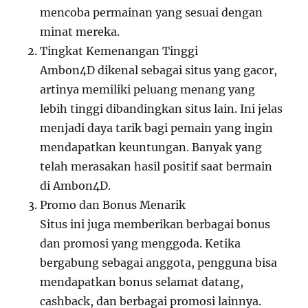
mencoba permainan yang sesuai dengan
minat mereka.
Tingkat Kemenangan Tinggi
Ambon4D dikenal sebagai situs yang gacor,
artinya memiliki peluang menang yang
lebih tinggi dibandingkan situs lain. Ini jelas
menjadi daya tarik bagi pemain yang ingin
mendapatkan keuntungan. Banyak yang
telah merasakan hasil positif saat bermain
di Ambon4D.
Promo dan Bonus Menarik
Situs ini juga memberikan berbagai bonus
dan promosi yang menggoda. Ketika
bergabung sebagai anggota, pengguna bisa
mendapatkan bonus selamat datang,
cashback, dan berbagai promosi lainnya.