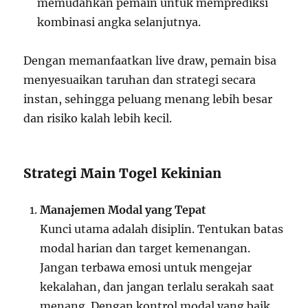
memudahkan pemain untuk memprediksi
kombinasi angka selanjutnya.
Dengan memanfaatkan live draw, pemain bisa
menyesuaikan taruhan dan strategi secara
instan, sehingga peluang menang lebih besar
dan risiko kalah lebih kecil.
Strategi Main Togel Kekinian
Manajemen Modal yang Tepat
Kunci utama adalah disiplin. Tentukan batas
modal harian dan target kemenangan.
Jangan terbawa emosi untuk mengejar
kekalahan, dan jangan terlalu serakah saat
menang. Dengan kontrol modal yang baik,