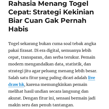
Rahasia Menang Togel
Ini
yang
Cepat: Strategi Kekinian
Paling
Biar Cuan Gak Pernah
Akurat
Habis
Togel sekarang bukan cuma soal tebak angka
pakai firasat. Di era digital, semuanya lebih
cepat, transparan, dan serba terukur. Pemain
modern mengandalkan data, statistik, dan
strategi jitu agar peluang menang lebih besar.
Salah satu fitur yang paling dicari adalah
live
draw hk
, karena memungkinkan pemain
melihat hasil undian secara langsung dan
akurat. Dengan fitur ini, sensasi bermain jadi
makin seru dan penuh tantangan.