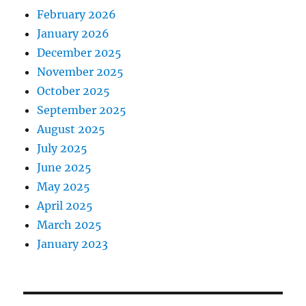
February 2026
January 2026
December 2025
November 2025
October 2025
September 2025
August 2025
July 2025
June 2025
May 2025
April 2025
March 2025
January 2023