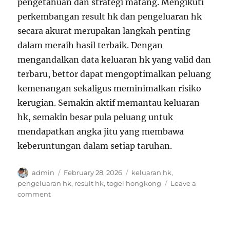
pengetahuan dan strategi matang. Mengikuti
perkembangan result hk dan pengeluaran hk
secara akurat merupakan langkah penting
dalam meraih hasil terbaik. Dengan
mengandalkan data keluaran hk yang valid dan
terbaru, bettor dapat mengoptimalkan peluang
kemenangan sekaligus meminimalkan risiko
kerugian. Semakin aktif memantau keluaran
hk, semakin besar pula peluang untuk
mendapatkan angka jitu yang membawa
keberuntungan dalam setiap taruhan.
Author
Posted
Tags
admin
February 28, 2026
keluaran hk
,
on
pengeluaran hk
,
result hk
,
togel hongkong
Leave a
on
comment
Result
HK
Hari