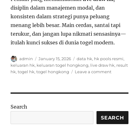
disiplin dalam manajemen modal, dan
konsisten dalam strategi punya peluang
menang lebih besar. Main cerdas, santai tapi
terukur, dan jangan lupa nikmati sensasinya—
itulah kunci sukses di dunia togel modern.
Author
Posted
Tags
admin
January 15, 2026
data hk
,
hk pools resmi
,
on
keluaran hk
,
keluaran togel hongkong
,
live draw hk
,
result
on
hk
,
togel hk
,
togel hongkong
Leave a comment
Rahasia
Menang
Togel
Cepat:
Strategi
Search
Kekinian
Biar
SEARCH
Cuan
Gak
Pernah