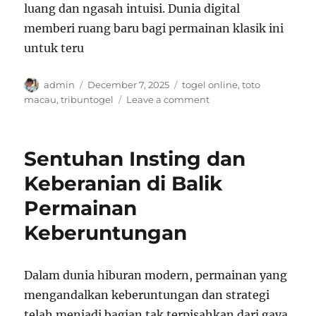
luang dan ngasah intuisi. Dunia digital
memberi ruang baru bagi permainan klasik ini
untuk teru
Author
Posted
Tags
admin
December 7, 2025
togel online
,
toto
on
on
macau
,
tribuntogel
Leave a comment
Fenomena
Togel
Digital
Sentuhan Insting dan
yang
Makin
Keberanian di Balik
Dilirik
Permainan
Generasi
Masa
Keberuntungan
Kini
Dalam dunia hiburan modern, permainan yang
mengandalkan keberuntungan dan strategi
telah menjadi bagian tak terpisahkan dari gaya