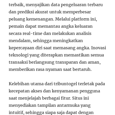
terbaik, menyajikan data pengeluaran terbaru
dan prediksi akurat untuk memperbesar
peluang kemenangan. Melalui platform ini,
pemain dapat memantau angka keluaran
secara real-time dan melakukan analisis
mendalam, sehingga meningkatkan
kepercayaan diri saat memasang angka. Inovasi
teknologi yang diterapkan memastikan semua
transaksi berlangsung transparan dan aman,
memberikan rasa nyaman saat bertaruh.
Kelebihan utama dari tribuntogel terletak pada
kecepatan akses dan kenyamanan pengguna
saat menjelajah berbagai fitur. Situs ini
menyediakan tampilan antarmuka yang
intuitif, sehingga siapa saja dapat dengan