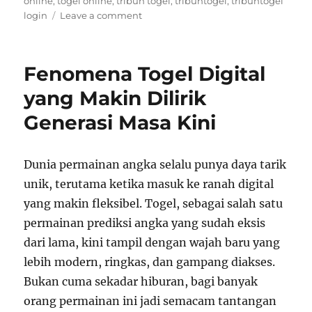
online
,
togel online
,
tribun togel
,
tribuntogel
,
tribuntogel
on
login
Leave a comment
Cara
Cerdas
Menang
Fenomena Togel Digital
di
Situs
yang Makin Dilirik
Togel
Generasi Masa Kini
Online
Tanpa
Ribet
Dunia permainan angka selalu punya daya tarik
unik, terutama ketika masuk ke ranah digital
yang makin fleksibel. Togel, sebagai salah satu
permainan prediksi angka yang sudah eksis
dari lama, kini tampil dengan wajah baru yang
lebih modern, ringkas, dan gampang diakses.
Bukan cuma sekadar hiburan, bagi banyak
orang permainan ini jadi semacam tantangan