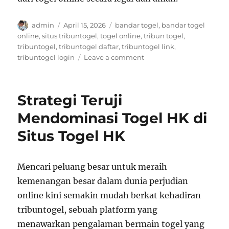
Author
Posted
Tags
admin
April 15, 2026
bandar togel
,
bandar togel
on
online
,
situs tribuntogel
,
togel online
,
tribun togel
,
tribuntogel
,
tribuntogel daftar
,
tribuntogel link
,
on
tribuntogel login
Leave a comment
Maksimalkan
setiap
peluang
Strategi Teruji
togel
online
Mendominasi Togel HK di
dengan
Situs Togel HK
strategi
tepat
Mencari peluang besar untuk meraih
kemenangan besar dalam dunia perjudian
online kini semakin mudah berkat kehadiran
tribuntogel, sebuah platform yang
menawarkan pengalaman bermain togel yang