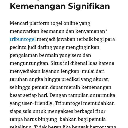
Kemenangan Signifikan
Mencari platform togel online yang
menawarkan keamanan dan kenyamanan?
tribuntogel
menjadi jawaban terbaik bagi para
pecinta judi daring yang menginginkan
pengalaman bermain yang seru dan
menguntungkan. Situs ini dikenal luas karena
menyediakan layanan lengkap, mulai dari
taruhan angka hingga prediksi yang akurat,
sehingga pemain dapat meraih kemenangan
besar setiap hari. Dengan tampilan antarmuka
yang user-friendly, Tribuntogel memudahkan
siapa saja untuk mengakses berbagai fitur
tanpa harus bingung, bahkan bagi pemula
sekalipun. Tidak heran jika banyak bettor yang