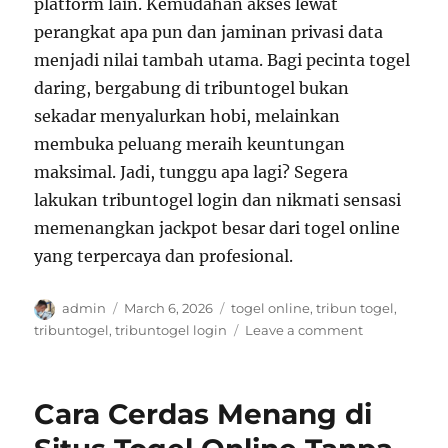
platform lain. Kemudahan akses lewat
perangkat apa pun dan jaminan privasi data
menjadi nilai tambah utama. Bagi pecinta togel
daring, bergabung di tribuntogel bukan
sekadar menyalurkan hobi, melainkan
membuka peluang meraih keuntungan
maksimal. Jadi, tunggu apa lagi? Segera
lakukan tribuntogel login dan nikmati sensasi
memenangkan jackpot besar dari togel online
yang terpercaya dan profesional.
Author
Posted
Tags
admin
March 6, 2026
togel online
,
tribun togel
,
on
on
tribuntogel
,
tribuntogel login
Leave a comment
Strategi
Jitu
Mendapatka
Cara Cerdas Menang di
Jackpot
Besar