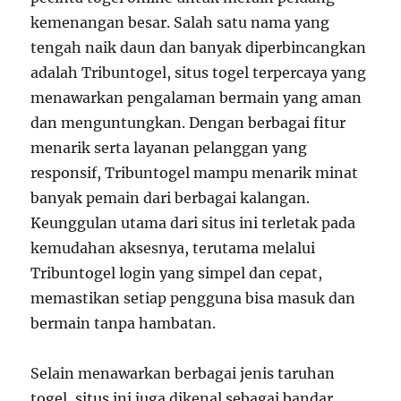
kemenangan besar. Salah satu nama yang
tengah naik daun dan banyak diperbincangkan
adalah Tribuntogel, situs togel terpercaya yang
menawarkan pengalaman bermain yang aman
dan menguntungkan. Dengan berbagai fitur
menarik serta layanan pelanggan yang
responsif, Tribuntogel mampu menarik minat
banyak pemain dari berbagai kalangan.
Keunggulan utama dari situs ini terletak pada
kemudahan aksesnya, terutama melalui
Tribuntogel login yang simpel dan cepat,
memastikan setiap pengguna bisa masuk dan
bermain tanpa hambatan.
Selain menawarkan berbagai jenis taruhan
togel, situs ini juga dikenal sebagai bandar