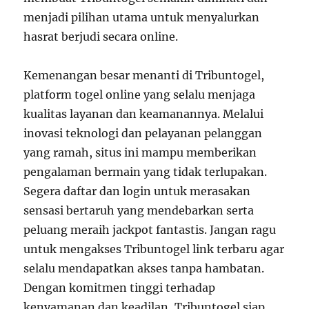
menjadi pilihan utama untuk menyalurkan
hasrat berjudi secara online.
Kemenangan besar menanti di Tribuntogel,
platform togel online yang selalu menjaga
kualitas layanan dan keamanannya. Melalui
inovasi teknologi dan pelayanan pelanggan
yang ramah, situs ini mampu memberikan
pengalaman bermain yang tidak terlupakan.
Segera daftar dan login untuk merasakan
sensasi bertaruh yang mendebarkan serta
peluang meraih jackpot fantastis. Jangan ragu
untuk mengakses Tribuntogel link terbaru agar
selalu mendapatkan akses tanpa hambatan.
Dengan komitmen tinggi terhadap
kenyamanan dan keadilan, Tribuntogel siap