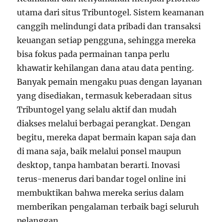
utama dari situs Tribuntogel. Sistem keamanan
canggih melindungi data pribadi dan transaksi
keuangan setiap pengguna, sehingga mereka
bisa fokus pada permainan tanpa perlu
khawatir kehilangan dana atau data penting.
Banyak pemain mengaku puas dengan layanan
yang disediakan, termasuk keberadaan situs
Tribuntogel yang selalu aktif dan mudah
diakses melalui berbagai perangkat. Dengan
begitu, mereka dapat bermain kapan saja dan
di mana saja, baik melalui ponsel maupun
desktop, tanpa hambatan berarti. Inovasi
terus-menerus dari bandar togel online ini
membuktikan bahwa mereka serius dalam
memberikan pengalaman terbaik bagi seluruh
pelanggan.