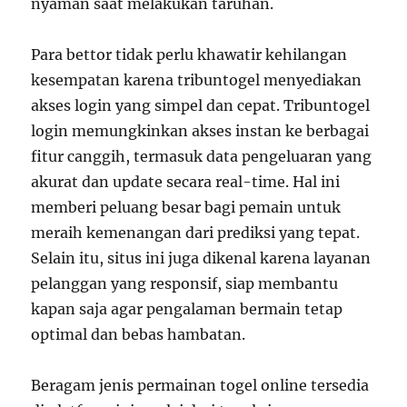
nyaman saat melakukan taruhan.
Para bettor tidak perlu khawatir kehilangan
kesempatan karena tribuntogel menyediakan
akses login yang simpel dan cepat. Tribuntogel
login memungkinkan akses instan ke berbagai
fitur canggih, termasuk data pengeluaran yang
akurat dan update secara real-time. Hal ini
memberi peluang besar bagi pemain untuk
meraih kemenangan dari prediksi yang tepat.
Selain itu, situs ini juga dikenal karena layanan
pelanggan yang responsif, siap membantu
kapan saja agar pengalaman bermain tetap
optimal dan bebas hambatan.
Beragam jenis permainan togel online tersedia