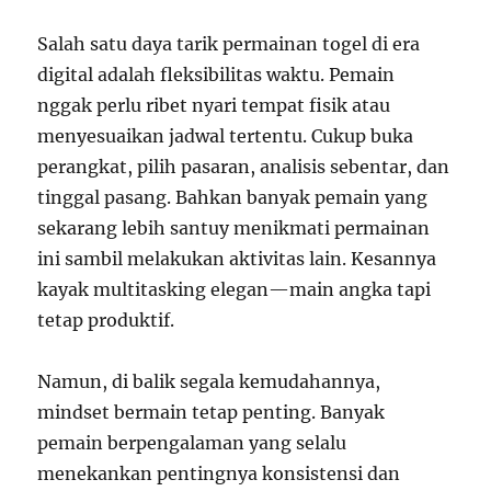
Salah satu daya tarik permainan togel di era
digital adalah fleksibilitas waktu. Pemain
nggak perlu ribet nyari tempat fisik atau
menyesuaikan jadwal tertentu. Cukup buka
perangkat, pilih pasaran, analisis sebentar, dan
tinggal pasang. Bahkan banyak pemain yang
sekarang lebih santuy menikmati permainan
ini sambil melakukan aktivitas lain. Kesannya
kayak multitasking elegan—main angka tapi
tetap produktif.
Namun, di balik segala kemudahannya,
mindset bermain tetap penting. Banyak
pemain berpengalaman yang selalu
menekankan pentingnya konsistensi dan