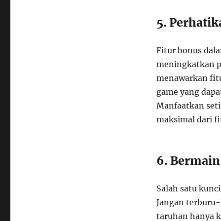
5. Perhatik
Fitur bonus dala
meningkatkan p
menawarkan fitur
game yang dapa
Manfaatkan set
maksimal dari fi
6. Bermain
Salah satu kunc
Jangan terburu
taruhan hanya k