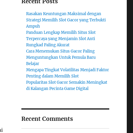
Recent Posts
Rasakan Keuntungan Maksimal dengan
Strategi Memilih Slot Gacor yang Terbukti
Ampuh
Panduan Lengkap Memilih Situs Slot
Terpercaya yang Menjamin Slot Anti
Rungkad Paling Akurat
Cara Menemukan Situs Gacor Paling
Menguntungkan Untuk Pemula Baru
Belajar
Mengapa Tingkat Volatilitas Menjadi Faktor
Penting dalam Memilih Slot
Popularitas Slot Gacor Semakin Meningkat
di Kalangan Pecinta Game Digital
Recent Comments
ai