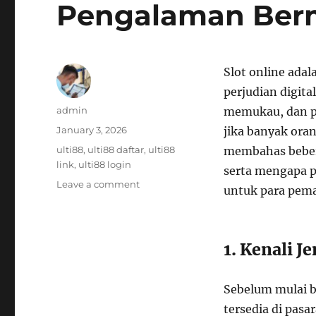
Pengalaman Berm
Slot online adal
perjudian digita
Author
admin
memukau, dan p
Posted
January 3, 2026
jika banyak oran
on
Tags
ulti88
,
ulti88 daftar
,
ulti88
membahas bebera
link
,
ulti88 login
serta mengapa p
on
Leave a comment
untuk para pema
Slot
Online:
Cara
Menang
1. Kenali J
dan
Nikmati
Pengalaman
Sebelum mulai b
Bermain
tersedia di pasa