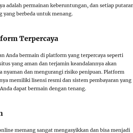
nya adalah permainan keberuntungan, dan setiap putara
ng yang berbeda untuk menang.
atform Terpercaya
an Anda bermain di platform yang terpercaya seperti
 situs yang aman dan terjamin keandalannya akan
 nyaman dan mengurangi risiko penipuan. Platform
anya memiliki lisensi resmi dan sistem pembayaran yang
 Anda dapat bermain dengan tenang.
n
 online memang sangat mengasyikkan dan bisa menjadi