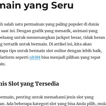
ain yang Seru
ah salah satu permainan yang paling populer di dunia
l saat ini. Dengan grafik yang menarik, animasi yang
eluang untuk memenangkan jackpot besar, tidak heran
g tertarik untuk bermain. Di artikel ini, kita akan
pa tips untuk bermain slot online dengan lebih baik,
latform seperti
ulti88
bisa menjadi pilihan yang tepat
in.
enis Slot yang Tersedia
ermain, penting untuk memahami jenis slot yang
ran. Ada beberapa kategori slot yang bisa Anda pilih, mul