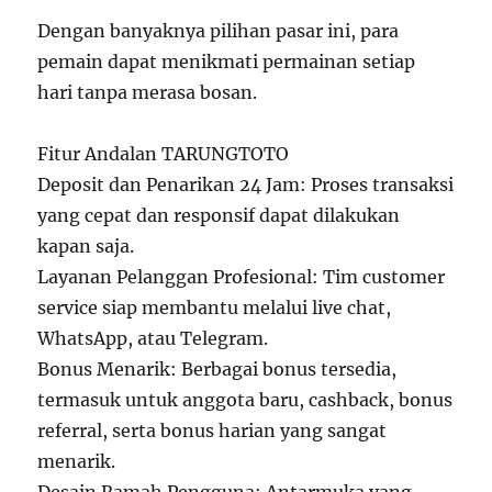
Dengan banyaknya pilihan pasar ini, para
pemain dapat menikmati permainan setiap
hari tanpa merasa bosan.
Fitur Andalan TARUNGTOTO
Deposit dan Penarikan 24 Jam: Proses transaksi
yang cepat dan responsif dapat dilakukan
kapan saja.
Layanan Pelanggan Profesional: Tim customer
service siap membantu melalui live chat,
WhatsApp, atau Telegram.
Bonus Menarik: Berbagai bonus tersedia,
termasuk untuk anggota baru, cashback, bonus
referral, serta bonus harian yang sangat
menarik.