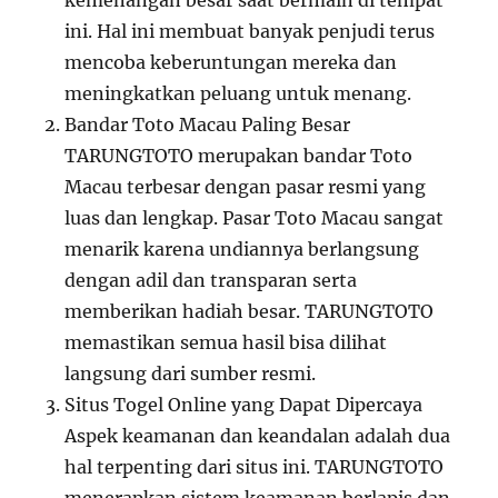
kemenangan besar saat bermain di tempat
ini. Hal ini membuat banyak penjudi terus
mencoba keberuntungan mereka dan
meningkatkan peluang untuk menang.
Bandar Toto Macau Paling Besar
TARUNGTOTO merupakan bandar Toto
Macau terbesar dengan pasar resmi yang
luas dan lengkap. Pasar Toto Macau sangat
menarik karena undiannya berlangsung
dengan adil dan transparan serta
memberikan hadiah besar. TARUNGTOTO
memastikan semua hasil bisa dilihat
langsung dari sumber resmi.
Situs Togel Online yang Dapat Dipercaya
Aspek keamanan dan keandalan adalah dua
hal terpenting dari situs ini. TARUNGTOTO