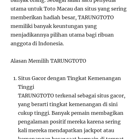
banyak orang. Sebagai salah satu penyedia
utama untuk Toto Macau dan situs yang sering
memberikan hadiah besar, TARUNGTOTO
memiliki banyak keuntungan yang
menjadikannya pilihan utama bagi ribuan
anggota di Indonesia.
Alasan Memilih TARUNGTOTO
Situs Gacor dengan Tingkat Kemenangan
Tinggi
TARUNGTOTO terkenal sebagai situs gacor,
yang berarti tingkat kemenangan di sini
cukup tinggi. Banyak pemain membagikan
pengalaman positif mereka karena sering
kali mereka mendapatkan jackpot atau