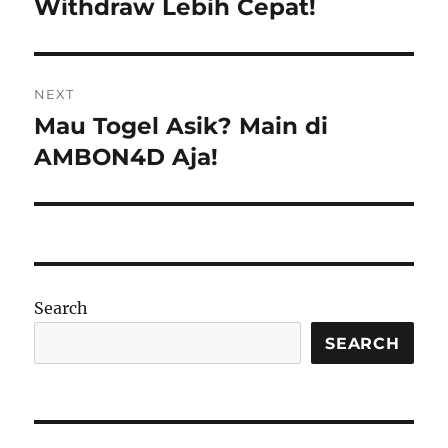
post:
Withdraw Lebih Cepat!
NEXT
Mau Togel Asik? Main di
Next
post:
AMBON4D Aja!
Search
SEARCH