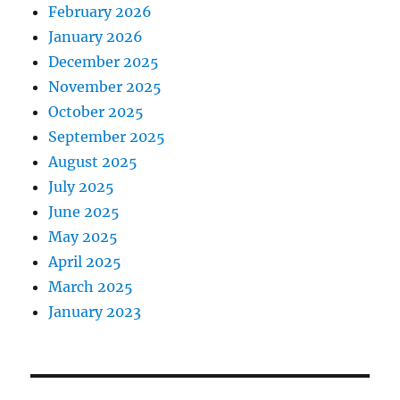
February 2026
January 2026
December 2025
November 2025
October 2025
September 2025
August 2025
July 2025
June 2025
May 2025
April 2025
March 2025
January 2023