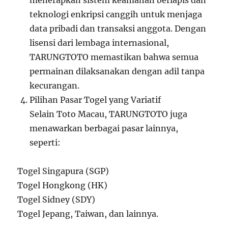
menerapkan sistem keamanan berlapis dan
teknologi enkripsi canggih untuk menjaga
data pribadi dan transaksi anggota. Dengan
lisensi dari lembaga internasional,
TARUNGTOTO memastikan bahwa semua
permainan dilaksanakan dengan adil tanpa
kecurangan.
Pilihan Pasar Togel yang Variatif
Selain Toto Macau, TARUNGTOTO juga
menawarkan berbagai pasar lainnya,
seperti:
Togel Singapura (SGP)
Togel Hongkong (HK)
Togel Sidney (SDY)
Togel Jepang, Taiwan, dan lainnya.