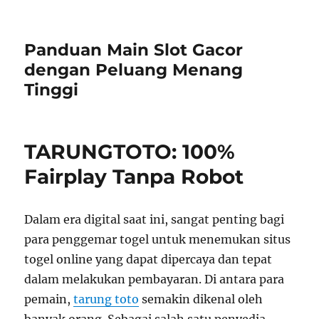
Panduan Main Slot Gacor
dengan Peluang Menang
Tinggi
TARUNGTOTO: 100%
Fairplay Tanpa Robot
Dalam era digital saat ini, sangat penting bagi
para penggemar togel untuk menemukan situs
togel online yang dapat dipercaya dan tepat
dalam melakukan pembayaran. Di antara para
pemain,
tarung toto
semakin dikenal oleh