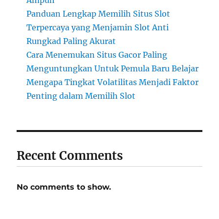
Ampuh
Panduan Lengkap Memilih Situs Slot
Terpercaya yang Menjamin Slot Anti
Rungkad Paling Akurat
Cara Menemukan Situs Gacor Paling
Menguntungkan Untuk Pemula Baru Belajar
Mengapa Tingkat Volatilitas Menjadi Faktor
Penting dalam Memilih Slot
Recent Comments
No comments to show.