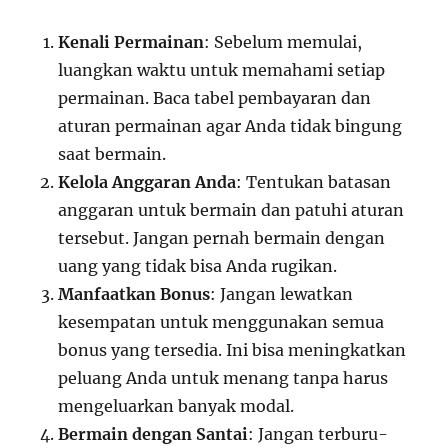
Kenali Permainan
: Sebelum memulai,
luangkan waktu untuk memahami setiap
permainan. Baca tabel pembayaran dan
aturan permainan agar Anda tidak bingung
saat bermain.
Kelola Anggaran Anda
: Tentukan batasan
anggaran untuk bermain dan patuhi aturan
tersebut. Jangan pernah bermain dengan
uang yang tidak bisa Anda rugikan.
Manfaatkan Bonus
: Jangan lewatkan
kesempatan untuk menggunakan semua
bonus yang tersedia. Ini bisa meningkatkan
peluang Anda untuk menang tanpa harus
mengeluarkan banyak modal.
Bermain dengan Santai
: Jangan terburu-