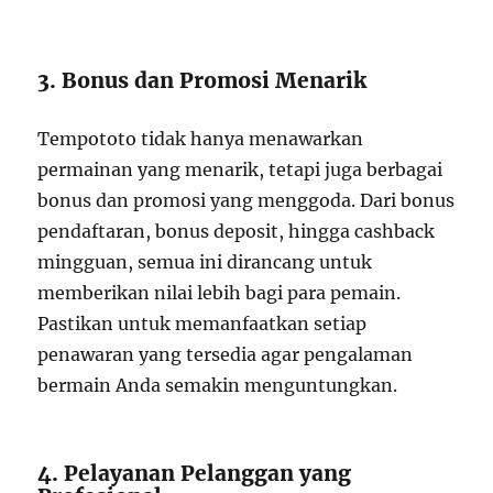
3. Bonus dan Promosi Menarik
Tempototo tidak hanya menawarkan
permainan yang menarik, tetapi juga berbagai
bonus dan promosi yang menggoda. Dari bonus
pendaftaran, bonus deposit, hingga cashback
mingguan, semua ini dirancang untuk
memberikan nilai lebih bagi para pemain.
Pastikan untuk memanfaatkan setiap
penawaran yang tersedia agar pengalaman
bermain Anda semakin menguntungkan.
4. Pelayanan Pelanggan yang