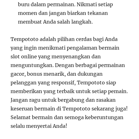
buru dalam permainan. Nikmati setiap
momen dan jangan biarkan tekanan
membuat Anda salah langkah.
Tempototo adalah pilihan cerdas bagi Anda
yang ingin menikmati pengalaman bermain
slot online yang menyenangkan dan
menguntungkan. Dengan berbagai permainan
gacor, bonus menarik, dan dukungan
pelanggan yang responsif, Tempototo siap
memberikan yang terbaik untuk setiap pemain.
Jangan ragu untuk bergabung dan rasakan
keseruan bermain di Tempototo sekarang juga!
Selamat bermain dan semoga keberuntungan
selalu menyertai Anda!