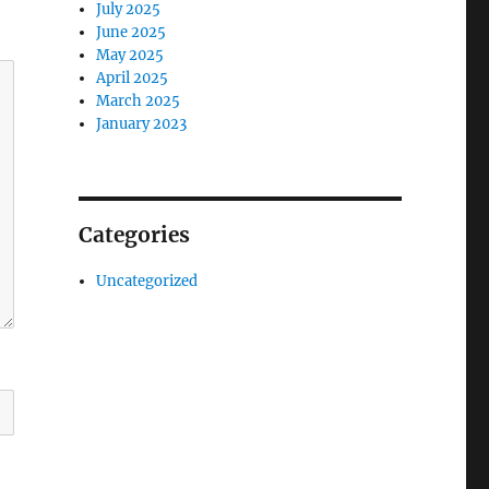
July 2025
June 2025
May 2025
April 2025
March 2025
January 2023
Categories
Uncategorized