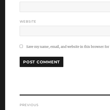
WEBSITE
Save my name, email, and website in this browser for
Post
PREVIOUS