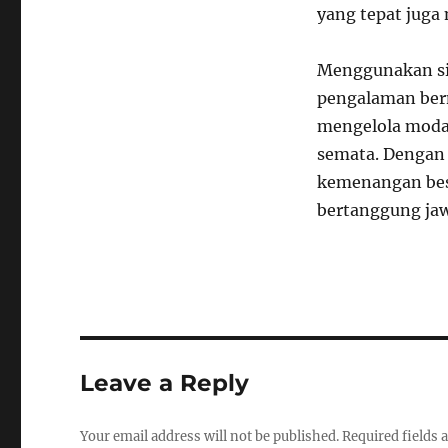
yang tepat jug
Menggunakan sit
pengalaman berm
mengelola modal
semata. Dengan 
kemenangan besa
bertanggung jaw
Leave a Reply
Your email address will not be published.
Required fields