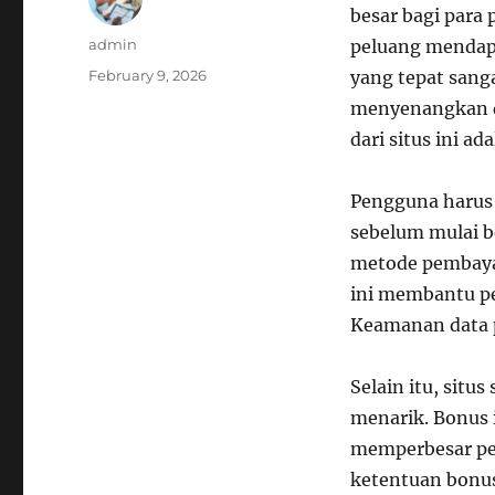
besar bagi para
Author
admin
peluang mendapa
Posted
February 9, 2026
yang tepat san
on
menyenangkan d
dari situs ini a
Pengguna harus 
sebelum mulai b
metode pembayar
ini membantu p
Keamanan data p
Selain itu, sit
menarik. Bonus 
memperbesar pe
ketentuan bonus