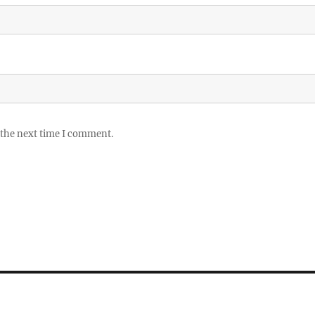
 the next time I comment.