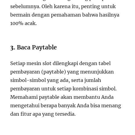
sebelumnya. Oleh karena itu, penting untuk
bermain dengan pemahaman bahwa hasilnya
100% acak.
3.
Baca Paytable
Setiap mesin slot dilengkapi dengan tabel
pembayaran (paytable) yang menunjukkan
simbol-simbol yang ada, serta jumlah
pembayaran untuk setiap kombinasi simbol.
Memahami paytable akan membantu Anda
mengetahui berapa banyak Anda bisa menang
dan fitur apa yang tersedia.