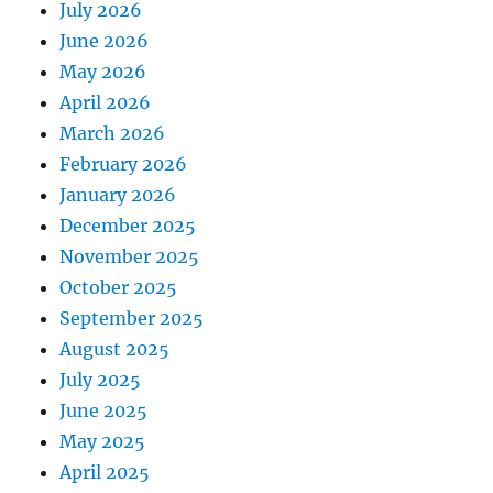
July 2026
June 2026
May 2026
April 2026
March 2026
February 2026
January 2026
December 2025
November 2025
October 2025
September 2025
August 2025
July 2025
June 2025
May 2025
April 2025