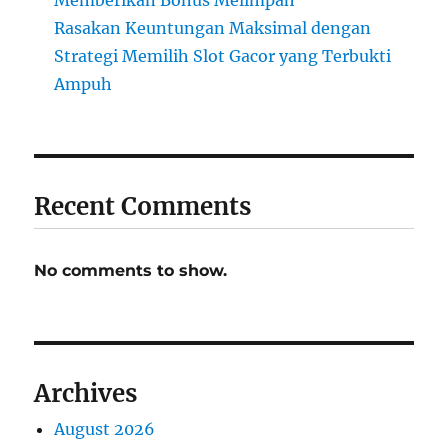
Memberikan Bonus Melimpah
Rasakan Keuntungan Maksimal dengan
Strategi Memilih Slot Gacor yang Terbukti
Ampuh
Recent Comments
No comments to show.
Archives
August 2026