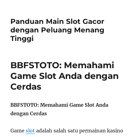
Panduan Main Slot Gacor
dengan Peluang Menang
Tinggi
BBFSTOTO: Memahami
Game Slot Anda dengan
Cerdas
BBFSTOTO: Memahami Game Slot Anda
dengan Cerdas
Game
slot
adalah salah satu permainan kasino