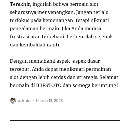
Terakhir, ingatlah bahwa bermain slot
seharusnya menyenangkan. Jangan terlalu
terfokus pada kemenangan, tetapi nikmati
pengalaman bermain. Jika Anda merasa
frustrasi atau terbebani, berhentilah sejenak
dan kembalilah nanti.
Dengan memahami aspek-aspek dasar
tersebut, Anda dapat menikmati permainan
slot dengan lebih cerdas dan strategis. Selamat
bermain di BBFSTOTO dan semoga beruntung!
Author
Posted
admin
March 13, 2025
on