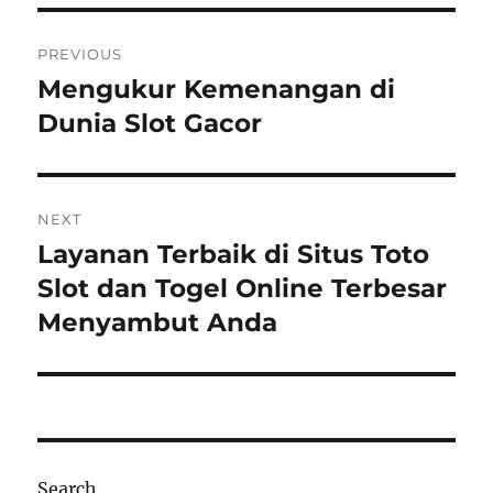
Post
PREVIOUS
navigation
Mengukur Kemenangan di
Previous
post:
Dunia Slot Gacor
NEXT
Layanan Terbaik di Situs Toto
Next
post:
Slot dan Togel Online Terbesar
Menyambut Anda
Search