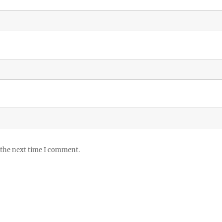
 the next time I comment.