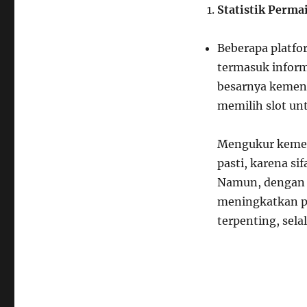
Statistik Perma
Beberapa platfor
termasuk infor
besarnya kemena
memilih slot un
Mengukur kemena
pasti, karena s
Namun, dengan m
meningkatkan p
terpenting, sel