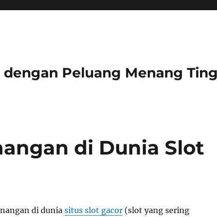
r dengan Peluang Menang Ting
ngan di Dunia Slot
nangan di dunia
situs slot gacor
(slot yang sering