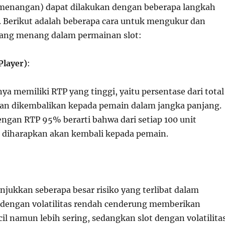
enangan) dapat dilakukan dengan beberapa langkah
 Berikut adalah beberapa cara untuk mengukur dan
ng menang dalam permainan slot:
Player)
:
nya memiliki RTP yang tinggi, yaitu persentase dari total
an dikembalikan kepada pemain dalam jangka panjang.
engan RTP 95% berarti bahwa dari setiap 100 unit
t diharapkan akan kembali kepada pemain.
njukkan seberapa besar risiko yang terlibat dalam
 dengan volatilitas rendah cenderung memberikan
l namun lebih sering, sedangkan slot dengan volatilita