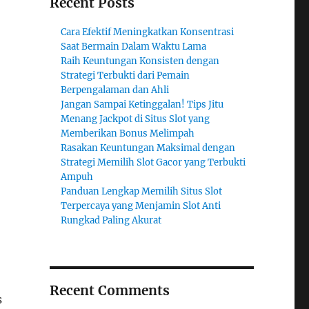
Recent Posts
Cara Efektif Meningkatkan Konsentrasi
Saat Bermain Dalam Waktu Lama
Raih Keuntungan Konsisten dengan
Strategi Terbukti dari Pemain
Berpengalaman dan Ahli
Jangan Sampai Ketinggalan! Tips Jitu
Menang Jackpot di Situs Slot yang
Memberikan Bonus Melimpah
Rasakan Keuntungan Maksimal dengan
Strategi Memilih Slot Gacor yang Terbukti
Ampuh
Panduan Lengkap Memilih Situs Slot
Terpercaya yang Menjamin Slot Anti
Rungkad Paling Akurat
Recent Comments
s