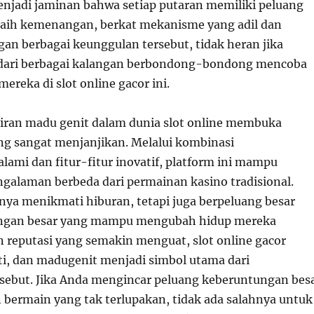
enjadi jaminan bahwa setiap putaran memiliki peluang
aih kemenangan, berkat mekanisme yang adil dan
gan berbagai keunggulan tersebut, tidak heran jika
dari berbagai kalangan berbondong-bondong mencoba
reka di slot online gacor ini.
iran madu genit dalam dunia slot online membuka
ng sangat menjanjikan. Melalui kombinasi
lami dan fitur-fitur inovatif, platform ini mampu
alaman berbeda dari permainan kasino tradisional.
nya menikmati hiburan, tetapi juga berpeluang besar
ngan besar yang mampu mengubah hidup mereka
n reputasi yang semakin menguat, slot online gacor
i, dan madugenit menjadi simbol utama dari
rsebut. Jika Anda mengincar peluang keberuntungan bes
bermain yang tak terlupakan, tidak ada salahnya untuk