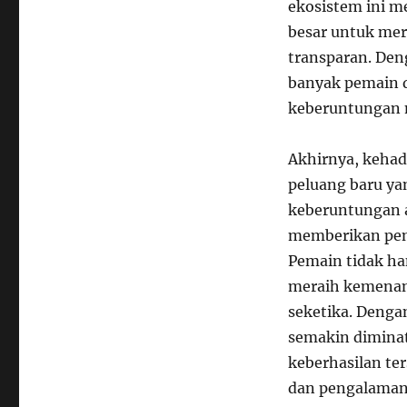
ekosistem ini m
besar untuk mer
transparan. Den
banyak pemain 
keberuntungan me
Akhirnya, kehad
peluang baru ya
keberuntungan a
memberikan peng
Pemain tidak ha
meraih kemena
seketika. Denga
semakin diminat
keberhasilan te
dan pengalaman 