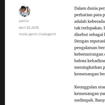
Dalam dunia per
perhatian para 
Author
admin
adalah keberada
Posted
April 25, 2026
tak terlupakan. 
on
Tags
madu genit
,
madugenit
disebut sebagai
Dengan reputas
pengalaman ber
keberuntungan d
bahwa kehadiran
meningkatkan pe
kemenangan beru
Keunggulan utama
kemenangan yan
melimpah. Bany