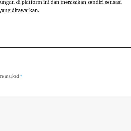
ngan di platform ini dan merasakan sendiri sensasi
yang ditawarkan.
 are marked
*