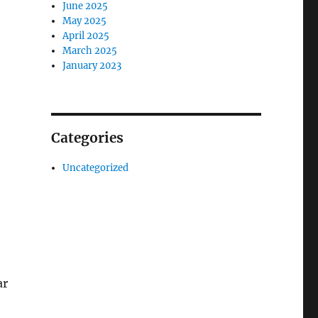
June 2025
May 2025
April 2025
March 2025
January 2023
Categories
Uncategorized
ar