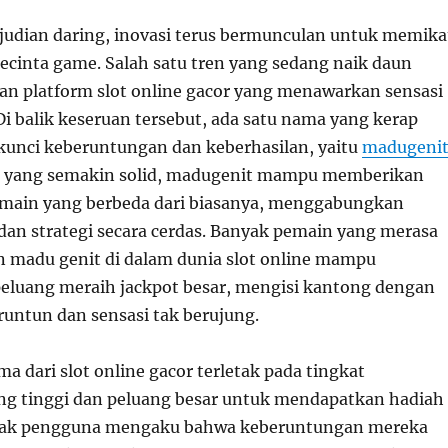
judian daring, inovasi terus bermunculan untuk memika
pecinta game. Salah satu tren yang sedang naik daun
an platform slot online gacor yang menawarkan sensasi
Di balik keseruan tersebut, ada satu nama yang kerap
 kunci keberuntungan dan keberhasilan, yaitu
madugeni
i yang semakin solid, madugenit mampu memberikan
main yang berbeda dari biasanya, menggabungkan
an strategi secara cerdas. Banyak pemain yang merasa
 madu genit di dalam dunia slot online mampu
luang meraih jackpot besar, mengisi kantong dengan
ntun dan sensasi tak berujung.
 dari slot online gacor terletak pada tingkat
g tinggi dan peluang besar untuk mendapatkan hadiah
ak pengguna mengaku bahwa keberuntungan mereka