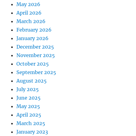
May 2026
April 2026
March 2026
February 2026
January 2026
December 2025
November 2025
October 2025
September 2025
August 2025
July 2025
June 2025
May 2025
April 2025
March 2025
January 2023