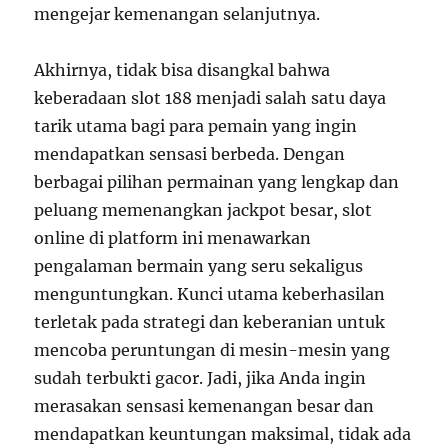
mengejar kemenangan selanjutnya.
Akhirnya, tidak bisa disangkal bahwa
keberadaan slot 188 menjadi salah satu daya
tarik utama bagi para pemain yang ingin
mendapatkan sensasi berbeda. Dengan
berbagai pilihan permainan yang lengkap dan
peluang memenangkan jackpot besar, slot
online di platform ini menawarkan
pengalaman bermain yang seru sekaligus
menguntungkan. Kunci utama keberhasilan
terletak pada strategi dan keberanian untuk
mencoba peruntungan di mesin-mesin yang
sudah terbukti gacor. Jadi, jika Anda ingin
merasakan sensasi kemenangan besar dan
mendapatkan keuntungan maksimal, tidak ada