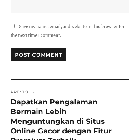
Save my name, email, and website in this browser for
the next time I comment.
Post
PREVIOUS
navigation
Dapatkan Pengalaman
Previous
post:
Bermain Lebih
Menguntungkan di Situs
Online Gacor dengan Fitur