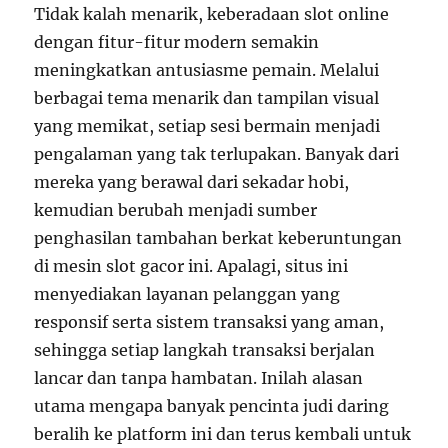
Tidak kalah menarik, keberadaan slot online
dengan fitur-fitur modern semakin
meningkatkan antusiasme pemain. Melalui
berbagai tema menarik dan tampilan visual
yang memikat, setiap sesi bermain menjadi
pengalaman yang tak terlupakan. Banyak dari
mereka yang berawal dari sekadar hobi,
kemudian berubah menjadi sumber
penghasilan tambahan berkat keberuntungan
di mesin slot gacor ini. Apalagi, situs ini
menyediakan layanan pelanggan yang
responsif serta sistem transaksi yang aman,
sehingga setiap langkah transaksi berjalan
lancar dan tanpa hambatan. Inilah alasan
utama mengapa banyak pencinta judi daring
beralih ke platform ini dan terus kembali untuk