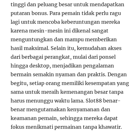
tinggi dan peluang besar untuk mendapatkan
putaran bonus. Para pemain tidak perlu ragu
lagi untuk mencoba keberuntungan mereka
karena mesin-mesin ini dikenal sangat
menguntungkan dan mampu memberikan
hasil maksimal. Selain itu, kemudahan akses
dari berbagai perangkat, mulai dari ponsel
hingga desktop, menjadikan pengalaman
bermain semakin nyaman dan praktis. Dengan
begitu, setiap orang memiliki kesempatan yang
sama untuk meraih kemenangan besar tanpa
harus menunggu waktu lama. Slot88 benar-
benar mengutamakan kenyamanan dan
keamanan pemain, sehingga mereka dapat
fokus menikmati permainan tanpa khawatir.