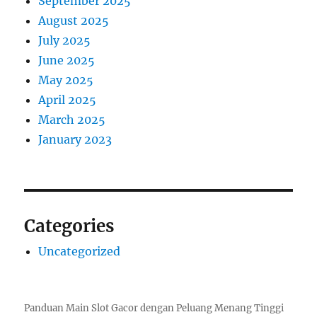
September 2025
August 2025
July 2025
June 2025
May 2025
April 2025
March 2025
January 2023
Categories
Uncategorized
Panduan Main Slot Gacor dengan Peluang Menang Tinggi