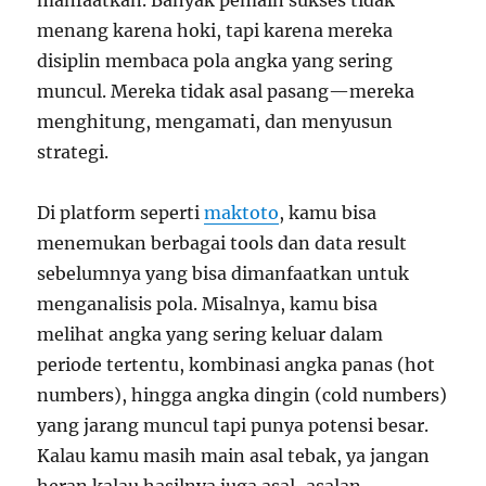
manfaatkan. Banyak pemain sukses tidak
menang karena hoki, tapi karena mereka
disiplin membaca pola angka yang sering
muncul. Mereka tidak asal pasang—mereka
menghitung, mengamati, dan menyusun
strategi.
Di platform seperti
maktoto
, kamu bisa
menemukan berbagai tools dan data result
sebelumnya yang bisa dimanfaatkan untuk
menganalisis pola. Misalnya, kamu bisa
melihat angka yang sering keluar dalam
periode tertentu, kombinasi angka panas (hot
numbers), hingga angka dingin (cold numbers)
yang jarang muncul tapi punya potensi besar.
Kalau kamu masih main asal tebak, ya jangan