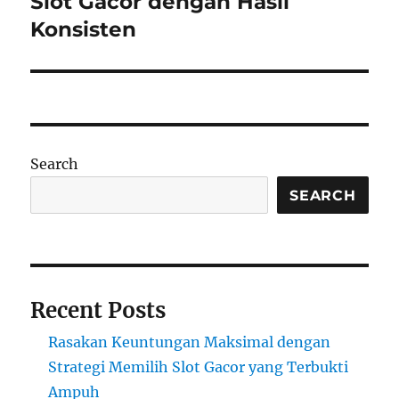
Slot Gacor dengan Hasil
Konsisten
Search
SEARCH
Recent Posts
Rasakan Keuntungan Maksimal dengan
Strategi Memilih Slot Gacor yang Terbukti
Ampuh