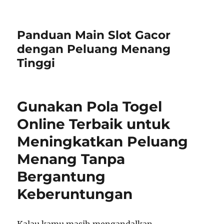
Panduan Main Slot Gacor
dengan Peluang Menang
Tinggi
Gunakan Pola Togel
Online Terbaik untuk
Meningkatkan Peluang
Menang Tanpa
Bergantung
Keberuntungan