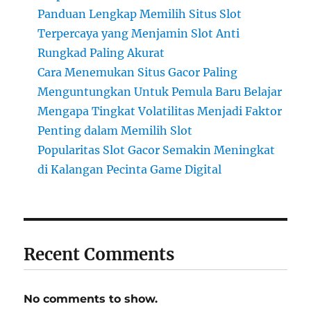
Panduan Lengkap Memilih Situs Slot
Terpercaya yang Menjamin Slot Anti
Rungkad Paling Akurat
Cara Menemukan Situs Gacor Paling
Menguntungkan Untuk Pemula Baru Belajar
Mengapa Tingkat Volatilitas Menjadi Faktor
Penting dalam Memilih Slot
Popularitas Slot Gacor Semakin Meningkat
di Kalangan Pecinta Game Digital
Recent Comments
No comments to show.