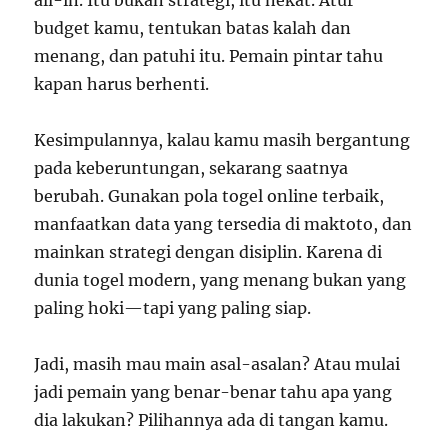
all-in. Itu bukan strategi, itu nekat. Atur
budget kamu, tentukan batas kalah dan
menang, dan patuhi itu. Pemain pintar tahu
kapan harus berhenti.
Kesimpulannya, kalau kamu masih bergantung
pada keberuntungan, sekarang saatnya
berubah. Gunakan pola togel online terbaik,
manfaatkan data yang tersedia di maktoto, dan
mainkan strategi dengan disiplin. Karena di
dunia togel modern, yang menang bukan yang
paling hoki—tapi yang paling siap.
Jadi, masih mau main asal-asalan? Atau mulai
jadi pemain yang benar-benar tahu apa yang
dia lakukan? Pilihannya ada di tangan kamu.