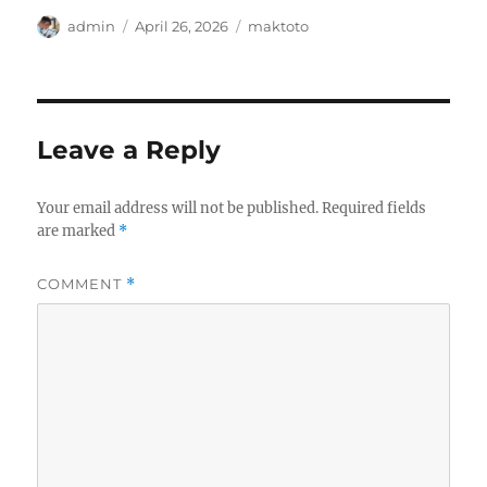
Author
Posted
Tags
admin
April 26, 2026
maktoto
on
Leave a Reply
Your email address will not be published.
Required fields
are marked
*
COMMENT
*