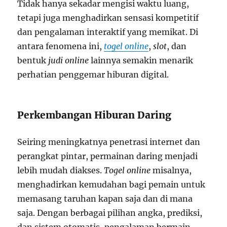
Tidak hanya sekadar mengisi waktu luang,
tetapi juga menghadirkan sensasi kompetitif
dan pengalaman interaktif yang memikat. Di
antara fenomena ini,
togel online
,
slot
, dan
bentuk
judi online
lainnya semakin menarik
perhatian penggemar hiburan digital.
Perkembangan Hiburan Daring
Seiring meningkatnya penetrasi internet dan
perangkat pintar, permainan daring menjadi
lebih mudah diakses.
Togel online
misalnya,
menghadirkan kemudahan bagi pemain untuk
memasang taruhan kapan saja dan di mana
saja. Dengan berbagai pilihan angka, prediksi,