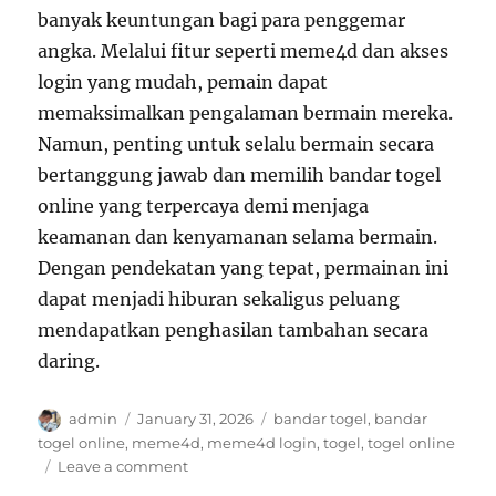
banyak keuntungan bagi para penggemar
angka. Melalui fitur seperti meme4d dan akses
login yang mudah, pemain dapat
memaksimalkan pengalaman bermain mereka.
Namun, penting untuk selalu bermain secara
bertanggung jawab dan memilih bandar togel
online yang terpercaya demi menjaga
keamanan dan kenyamanan selama bermain.
Dengan pendekatan yang tepat, permainan ini
dapat menjadi hiburan sekaligus peluang
mendapatkan penghasilan tambahan secara
daring.
Author
Posted
Tags
admin
January 31, 2026
bandar togel
,
bandar
on
togel online
,
meme4d
,
meme4d login
,
togel
,
togel online
on
Leave a comment
Nomor