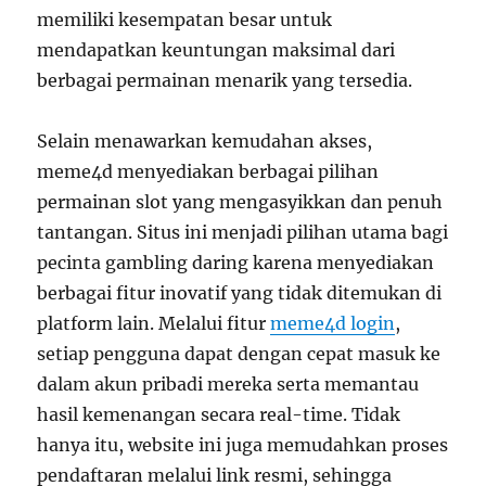
memiliki kesempatan besar untuk
mendapatkan keuntungan maksimal dari
berbagai permainan menarik yang tersedia.
Selain menawarkan kemudahan akses,
meme4d menyediakan berbagai pilihan
permainan slot yang mengasyikkan dan penuh
tantangan. Situs ini menjadi pilihan utama bagi
pecinta gambling daring karena menyediakan
berbagai fitur inovatif yang tidak ditemukan di
platform lain. Melalui fitur
meme4d login
,
setiap pengguna dapat dengan cepat masuk ke
dalam akun pribadi mereka serta memantau
hasil kemenangan secara real-time. Tidak
hanya itu, website ini juga memudahkan proses
pendaftaran melalui link resmi, sehingga