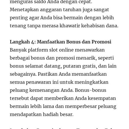
menguras saldo Anda dengan cepat.
Menetapkan anggaran taruhan juga sangat
penting agar Anda bisa bermain dengan lebih
tenang tanpa merasa khawatir kehabisan dana.
Langkah 4: Manfaatkan Bonus dan Promosi
Banyak platform slot online menawarkan
berbagai bonus dan promosi menarik, seperti
bonus selamat datang, putaran gratis, dan lain
sebagainya. Pastikan Anda memanfaatkan
semua penawaran ini untuk meningkatkan
peluang kemenangan Anda. Bonus-bonus
tersebut dapat memberikan Anda kesempatan
bermain lebih lama dan memperbesar peluang
mendapatkan hadiah besar.