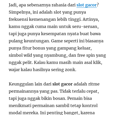
Jadi, apa sebenarnya rahasia dari
slot gacor
?
Simpelnya, ini adalah slot yang punya
frekuensi kemenangan lebih tinggi. Artinya,
kamu nggak cuma main untuk seru-seruan,
tapi juga punya kesempatan nyata buat bawa
pulang keuntungan. Game seperti ini biasanya
punya fitur bonus yang gampang keluar,
simbol wild yang nyambung, dan free spin yang
nggak pelit. Kalau kamu masih main asal klik,
wajar kalau hasilnya sering zonk.
Keunggulan lain dari
slot gacor
adalah ritme
permainannya yang pas. Tidak terlalu cepat,
tapi juga nggak bikin bosan. Pemain bisa
menikmati permainan sambil tetap kontrol
modal mereka. Ini penting banget, karena