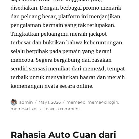
disediakan. Dengan berbagai promo menarik
dan peluang besar, platform ini menjanjikan
pengalaman bermain yang tak terlupakan.
Tingkatkan peluangmu meraih jackpot
terbesar dan buktikan bahwa keberuntungan
selalu berpihak pada pemain yang berani
mencoba. Segera bergabung dan rasakan
sendiri sensasi memikat dari meme4d, tempat
terbaik untuk menyalurkan hasrat dan meraih
kemenangan nyata secara online.
Author
Posted
Tags
admin
May 1, 2026
meme4d
,
meme4d login
,
on
on
meme4d slot
Leave a comment
Optimalkan
Setiap
Kesempatan
Rahasia Auto Cuan dari
di