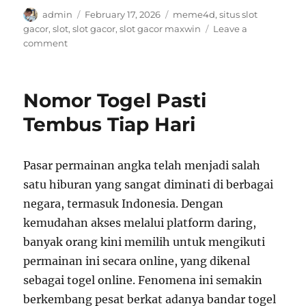
Author
Posted
Tags
admin
February 17, 2026
meme4d
,
situs slot
on
gacor
,
slot
,
slot gacor
,
slot gacor maxwin
Leave a
on
comment
Rahasia
Auto
Cuan
Nomor Togel Pasti
dari
Situs
Tembus Tiap Hari
Slot
Gacor
Maxwin
Pasar permainan angka telah menjadi salah
satu hiburan yang sangat diminati di berbagai
negara, termasuk Indonesia. Dengan
kemudahan akses melalui platform daring,
banyak orang kini memilih untuk mengikuti
permainan ini secara online, yang dikenal
sebagai togel online. Fenomena ini semakin
berkembang pesat berkat adanya bandar togel