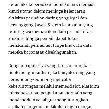
heran jika keberadaan meme4d link menjadi
kunci utama dalam menjaga kelancaran
aktivitas perjudian daring yang legal dan
bertanggung jawab. Sistem keamanan yang
terintegrasi memastikan data pribadi tetap
aman, sehingga pemain dapat fokus
menikmati permainan tanpa khawatir data
mereka bocor atau disalahgunakan.
Dengan popularitas yang terus meningkat,
tidak mengherankan jika banyak orang yang
berbondong-bondong mencoba
keberuntungan melalui meme4d slot. Platform
ini menawarkan pengalaman bermain yang
mendebarkan sekaligus menguntungkan,
asalkan pengguna melakukan login dengan