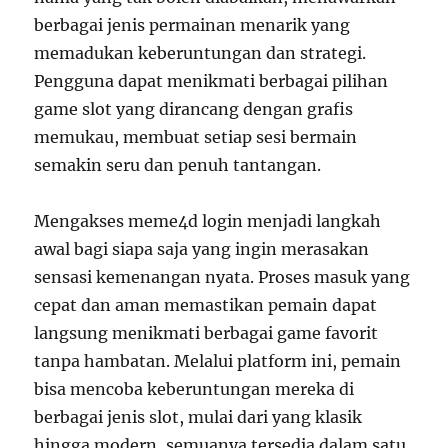
berbagai jenis permainan menarik yang
memadukan keberuntungan dan strategi.
Pengguna dapat menikmati berbagai pilihan
game slot yang dirancang dengan grafis
memukau, membuat setiap sesi bermain
semakin seru dan penuh tantangan.
Mengakses meme4d login menjadi langkah
awal bagi siapa saja yang ingin merasakan
sensasi kemenangan nyata. Proses masuk yang
cepat dan aman memastikan pemain dapat
langsung menikmati berbagai game favorit
tanpa hambatan. Melalui platform ini, pemain
bisa mencoba keberuntungan mereka di
berbagai jenis slot, mulai dari yang klasik
hingga modern, semuanya tersedia dalam satu