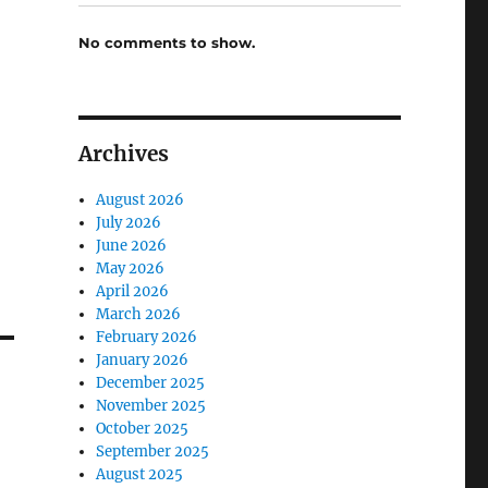
No comments to show.
Archives
August 2026
July 2026
June 2026
May 2026
April 2026
March 2026
February 2026
January 2026
December 2025
November 2025
October 2025
September 2025
August 2025