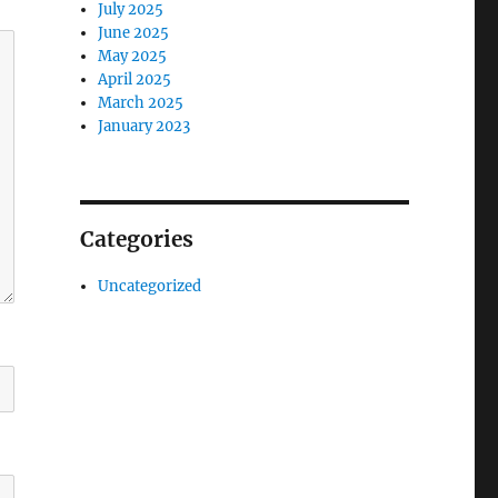
July 2025
June 2025
May 2025
April 2025
March 2025
January 2023
Categories
Uncategorized