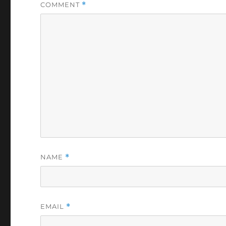
COMMENT
*
NAME
*
EMAIL
*