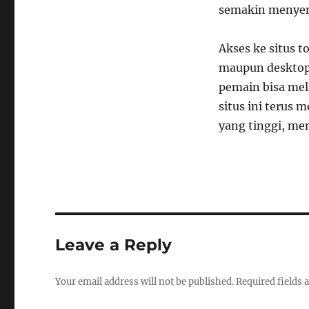
semakin menye
Akses ke situs 
maupun desktop
pemain bisa mel
situs ini terus
yang tinggi, men
Leave a Reply
Your email address will not be published.
Required fields