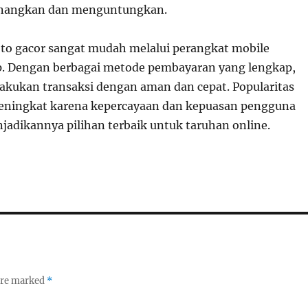
nangkan dan menguntungkan.
toto gacor sangat mudah melalui perangkat mobile
. Dengan berbagai metode pembayaran yang lengkap,
akukan transaksi dengan aman dan cepat. Popularitas
 meningkat karena kepercayaan dan kepuasan pengguna
jadikannya pilihan terbaik untuk taruhan online.
 are marked
*