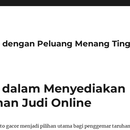
r dengan Peluang Menang Ting
i dalam Menyediakan
an Judi Online
oto gacor menjadi pilihan utama bagi penggemar taruha