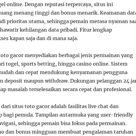
el online. Dengan reputasi terpercaya, situs ini
uang menang tinggi dan bonus menarik. Keamanan dat
i prioritas utama, sehingga pemain merasa nyaman sa
hawatir kehilangan data pribadi. Fitur lengkap
s kapan saja dan di mana saja.
s toto gacor menyediakan berbagai jenis permainan yang
ari togel, sports betting, hingga casino online. Sistem
 mudah dan cepat mendukung kenyamanan pengguna
n deposit maupun withdraw. Dukungan pelanggan 24 j
ap masalah terselesaikan secara cepat dan profesional.
ari situs toto gacor adalah fasilitas live chat dan
 bagi pemula. Tampilan antarmuka yang user-friendly
gasi, sehingga pemain bisa fokus pada permainan.
o dan bonus mingguan membuat pengalaman taruhan