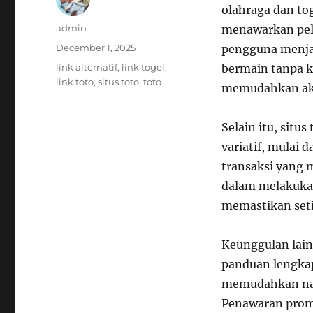
olahraga dan tog
Author
admin
menawarkan pel
Posted
December 1, 2025
pengguna menjad
on
Tags
link alternatif
,
link togel
,
bermain tanpa k
link toto
,
situs toto
,
toto
memudahkan akse
Selain itu, situ
variatif, mulai d
transaksi yang
dalam melakuka
memastikan seti
Keunggulan lain d
panduan lengkap
memudahkan navi
Penawaran prom