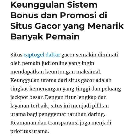
Keunggulan Sistem
Membuat
Situs
Bonus dan Promosi di
Gacor
Situs Gacor yang Menarik
Menjadi
Pilihan
Banyak Pemain
Utama
Para
Profesional
Situs
captogel daftar
gacor semakin diminati
oleh pemain judi online yang ingin
mendapatkan keuntungan maksimal.
Keunggulan utama dari situs gacor adalah
tingkat kemenangan yang tinggi dan peluang
jackpot besar. Dengan fitur lengkap dan
layanan terbaik, situs ini menjadi pilihan
utama bagi penggemar taruhan daring.
Keamanan dan transparansi juga menjadi
prioritas utama.