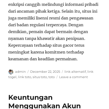
enkripsi canggih melindungi informasi pribadi
dari ancaman pihak ketiga. Selain itu, situs ini
juga memiliki lisensi resmi dan pengawasan
dari badan regulasi terpercaya. Dengan
demikian, pemain dapat bermain dengan
nyaman tanpa khawatir akan penipuan.
Kepercayaan terhadap situs gacor terus
meningkat karena komitmen terhadap
keamanan dan keadilan permainan.
Author
Posted
Tags
admin
December 22, 2025
link alternatif
,
link
on
on
togel
,
link toto
,
situs toto
,
toto
Leave a comment
Keunggulan
Layanan
Customer
Keuntungan
Support
24
Menggunakan Akun
Jam