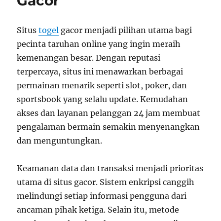
Gacor
Asli
Situs
togel
gacor menjadi pilihan utama bagi
pecinta taruhan online yang ingin meraih
kemenangan besar. Dengan reputasi
terpercaya, situs ini menawarkan berbagai
permainan menarik seperti slot, poker, dan
sportsbook yang selalu update. Kemudahan
akses dan layanan pelanggan 24 jam membuat
pengalaman bermain semakin menyenangkan
dan menguntungkan.
Keamanan data dan transaksi menjadi prioritas
utama di situs gacor. Sistem enkripsi canggih
melindungi setiap informasi pengguna dari
ancaman pihak ketiga. Selain itu, metode