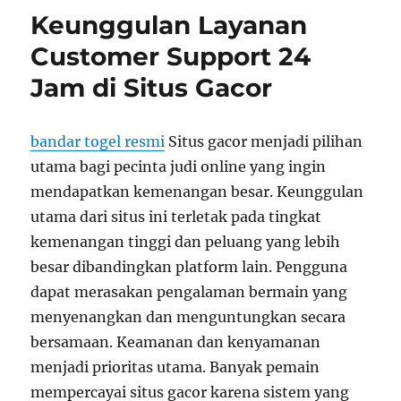
Situs
Keunggulan Layanan
Gacor
Lokal
Customer Support 24
dan
Jam di Situs Gacor
Internasional
yang
Paling
Dicari
bandar togel resmi
Situs gacor menjadi pilihan
utama bagi pecinta judi online yang ingin
mendapatkan kemenangan besar. Keunggulan
utama dari situs ini terletak pada tingkat
kemenangan tinggi dan peluang yang lebih
besar dibandingkan platform lain. Pengguna
dapat merasakan pengalaman bermain yang
menyenangkan dan menguntungkan secara
bersamaan. Keamanan dan kenyamanan
menjadi prioritas utama. Banyak pemain
mempercayai situs gacor karena sistem yang