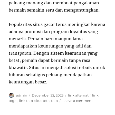
peluang menang dan membuat pengalaman
bermain semakin seru dan menguntungkan.
Popularitas situs gacor terus meningkat karena
adanya promosi dan program loyalitas yang
menarik. Pemain baru maupun lama
mendapatkan keuntungan yang adil dan
transparan. Dengan sistem keamanan yang
ketat, pemain dapat bermain tanpa rasa
khawatir. Situs ini menjadi solusi terbaik untuk
hiburan sekaligus peluang mendapatkan
keuntungan besar.
Author
Posted
Tags
admin
December 22, 2025
link alternatif
,
link
on
on
togel
,
link toto
,
situs toto
,
toto
Leave a comment
Perbanding
Antara