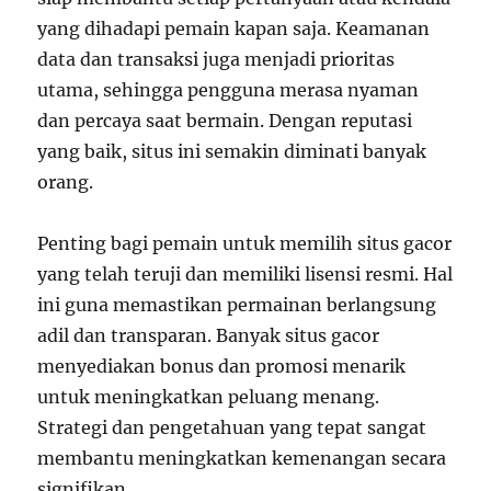
yang dihadapi pemain kapan saja. Keamanan
data dan transaksi juga menjadi prioritas
utama, sehingga pengguna merasa nyaman
dan percaya saat bermain. Dengan reputasi
yang baik, situs ini semakin diminati banyak
orang.
Penting bagi pemain untuk memilih situs gacor
yang telah teruji dan memiliki lisensi resmi. Hal
ini guna memastikan permainan berlangsung
adil dan transparan. Banyak situs gacor
menyediakan bonus dan promosi menarik
untuk meningkatkan peluang menang.
Strategi dan pengetahuan yang tepat sangat
membantu meningkatkan kemenangan secara
signifikan.