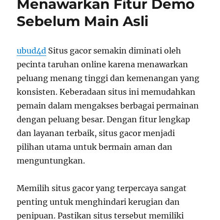
Menawarkan Fitur Demo
di
Sebelum Main Asli
Situs
Gacor
yang
Menarik
ubud4d
Situs gacor semakin diminati oleh
Banyak
pecinta taruhan online karena menawarkan
Pemain
peluang menang tinggi dan kemenangan yang
konsisten. Keberadaan situs ini memudahkan
pemain dalam mengakses berbagai permainan
dengan peluang besar. Dengan fitur lengkap
dan layanan terbaik, situs gacor menjadi
pilihan utama untuk bermain aman dan
menguntungkan.
Memilih situs gacor yang terpercaya sangat
penting untuk menghindari kerugian dan
penipuan. Pastikan situs tersebut memiliki