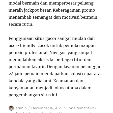
modal bermain dan memperbesar peluang
meraih jackpot besar. Keberagaman promo
menambah semangat dan motivasi bermain
secara rutin.
Penggunaan situs gacor sangat mudah dan
user-friendly, cocok untuk pemula maupun
pemain profesional. Navigasi yang simpel
memudahkan akses ke berbagai fitur dan
permainan favorit. Dengan layanan pelanggan
24 jam, pemain mendapatkan solusi cepat atas
kendala yang dialami. Keamanan dan
kenyamanan menjadi fokus utama dalam
pengembangan situs ini.
Author
Posted
Tags
admin
December 16, 2025
link alternatif
,
link
on
on