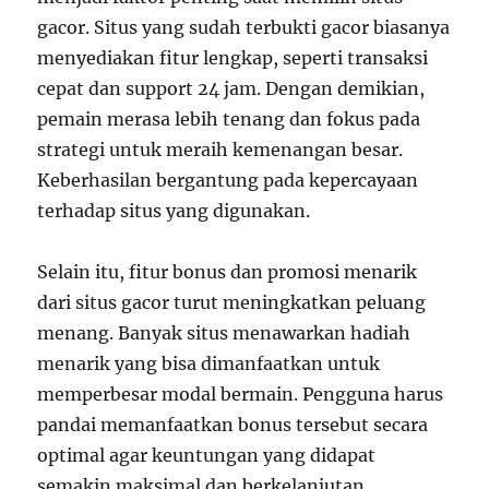
gacor. Situs yang sudah terbukti gacor biasanya
menyediakan fitur lengkap, seperti transaksi
cepat dan support 24 jam. Dengan demikian,
pemain merasa lebih tenang dan fokus pada
strategi untuk meraih kemenangan besar.
Keberhasilan bergantung pada kepercayaan
terhadap situs yang digunakan.
Selain itu, fitur bonus dan promosi menarik
dari situs gacor turut meningkatkan peluang
menang. Banyak situs menawarkan hadiah
menarik yang bisa dimanfaatkan untuk
memperbesar modal bermain. Pengguna harus
pandai memanfaatkan bonus tersebut secara
optimal agar keuntungan yang didapat
semakin maksimal dan berkelanjutan.