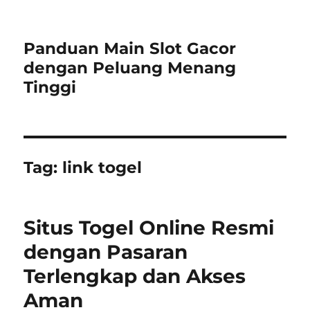
Panduan Main Slot Gacor
dengan Peluang Menang
Tinggi
Tag:
link togel
Situs Togel Online Resmi
dengan Pasaran
Terlengkap dan Akses
Aman