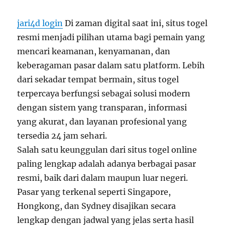
jari4d login
Di zaman digital saat ini, situs togel
resmi menjadi pilihan utama bagi pemain yang
mencari keamanan, kenyamanan, dan
keberagaman pasar dalam satu platform. Lebih
dari sekadar tempat bermain, situs togel
terpercaya berfungsi sebagai solusi modern
dengan sistem yang transparan, informasi
yang akurat, dan layanan profesional yang
tersedia 24 jam sehari.
Salah satu keunggulan dari situs togel online
paling lengkap adalah adanya berbagai pasar
resmi, baik dari dalam maupun luar negeri.
Pasar yang terkenal seperti Singapore,
Hongkong, dan Sydney disajikan secara
lengkap dengan jadwal yang jelas serta hasil