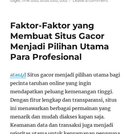
togel
,
link toto
,
situs toto
,
toto
Leave a comment
Keunggulan
Fitur
Personal
Faktor-Faktor yang
Account
untuk
Membuat Situs Gacor
Pengalaman
Menjadi Pilihan Utama
Bermain
Lebih
Para Profesional
Baik
atas4d
Situs gacor menjadi pilihan utama bagi
pecinta taruhan online yang ingin
mendapatkan peluang kemenangan tinggi.
Dengan fitur lengkap dan transparansi, situs
ini menawarkan berbagai permainan yang
menarik dan mudah diakses kapan saja.
Keamanan data dan transaksi juga menjadi
prioritas utama untuk kenyamanan pengguna.