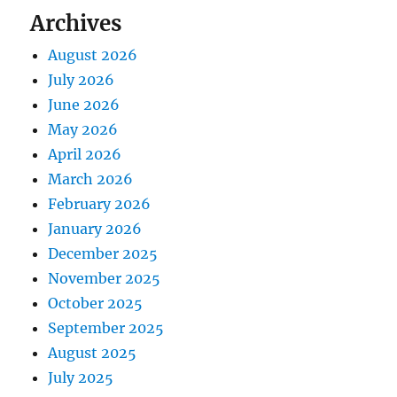
Archives
August 2026
July 2026
June 2026
May 2026
April 2026
March 2026
February 2026
January 2026
December 2025
November 2025
October 2025
September 2025
August 2025
July 2025