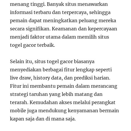
menang tinggi. Banyak situs menawarkan
informasi terbaru dan terpercaya, sehingga
pemain dapat meningkatkan peluang mereka
secara signifikan. Keamanan dan kepercayaan
menjadi faktor utama dalam memilih situs
togel gacor terbaik.
Selain itu, situs togel gacor biasanya
menyediakan berbagai fitur lengkap seperti
live draw, history data, dan prediksi harian.
Fitur ini membantu pemain dalam merancang
strategi taruhan yang lebih matang dan
terarah. Kemudahan akses melalui perangkat
mobile juga mendukung kenyamanan bermain
kapan saja dan di mana saja.