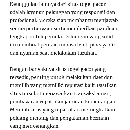
Keunggulan lainnya dari situs togel gacor
adalah layanan pelanggan yang responsif dan
profesional. Mereka siap membantu menjawab
semua pertanyaan serta memberikan panduan
lengkap untuk pemula. Dukungan yang solid
ini membuat pemain merasa lebih percaya diri
dan nyaman saat melakukan taruhan.
Dengan banyaknya situs togel gacor yang
tersedia, penting untuk melakukan riset dan
memilih yang memiliki reputasi baik. Pastikan
situs tersebut menawarkan transaksi aman,
pembayaran cepat, dan jaminan kemenangan.
Memilih situs yang tepat akan meningkatkan
peluang menang dan pengalaman bermain
yang menyenangkan.