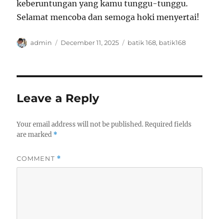
keberuntungan yang kamu tunggu-tunggu.
Selamat mencoba dan semoga hoki menyertai!
Author
Posted
Tags
admin
December 11, 2025
batik 168
,
batik168
on
Leave a Reply
Your email address will not be published.
Required fields
are marked
*
COMMENT
*