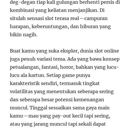
deg-degan tiap kali gulungan berhenti persis di
kombinasi yang keliatan menjanjikan. Di
situlah sensasi slot terasa real—campuran
harapan, keberuntungan, dan hiburan yang
bikin nagih.
Buat kamu yang suka eksplor, dunia slot online
juga penuh variasi tema. Ada yang bawa konsep
petualangan, fantasi, horor, bahkan yang lucu-
lucu ala kartun. Setiap game punya
karakteristik sendiri, termasuk tingkat
volatilitas yang menentukan seberapa sering
dan seberapa besar potensi kemenangan
muncul. Tinggal sesuaikan sama gaya main
kamu—mau yang pay-out kecil tapi sering,
atau yang jarang muncul tapi sekali dapat