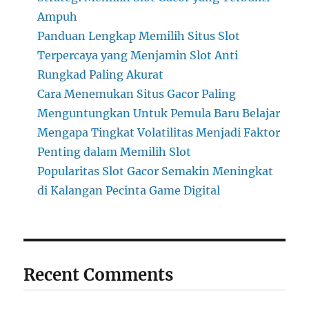
Ampuh
Panduan Lengkap Memilih Situs Slot
Terpercaya yang Menjamin Slot Anti
Rungkad Paling Akurat
Cara Menemukan Situs Gacor Paling
Menguntungkan Untuk Pemula Baru Belajar
Mengapa Tingkat Volatilitas Menjadi Faktor
Penting dalam Memilih Slot
Popularitas Slot Gacor Semakin Meningkat
di Kalangan Pecinta Game Digital
Recent Comments