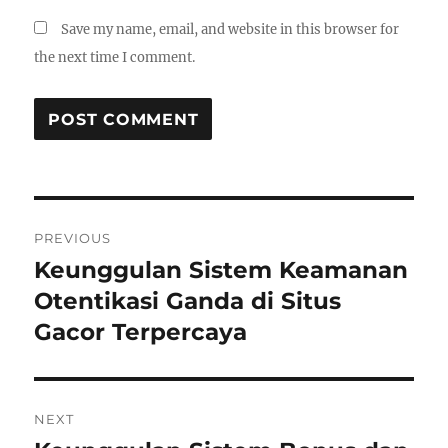
Save my name, email, and website in this browser for
the next time I comment.
Post
PREVIOUS
navigation
Keunggulan Sistem Keamanan
Previous
post:
Otentikasi Ganda di Situs
Gacor Terpercaya
NEXT