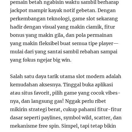
pemain betah ngabisin waktu sambil berharap
jackpot mampir kayak notif gebetan. Dengan
perkembangan teknologi, game slot sekarang
hadir dengan visual yang makin ciamik, fitur
bonus yang makin gila, dan pola permainan
yang makin fleksibel buat semua tipe player—
mulai dari yang santai sambil rebahan sampai
yang fokus ngejar big win.
Salah satu daya tarik utama slot modern adalah
kemudahan aksesnya. Tinggal buka aplikasi
atau situs favorit, pilih game yang cocok vibes-
nya, dan langsung gas! Nggak perlu ribet
mikirin strategi berat, cukup pahami fitur-fitur
dasar seperti paylines, symbol wild, scatter, dan
mekanisme free spin. Simpel, tapi tetap bikin