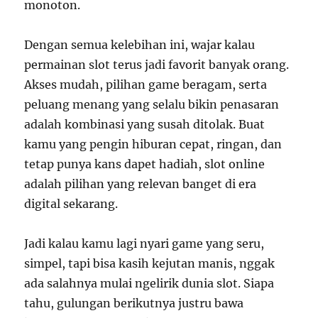
monoton.
Dengan semua kelebihan ini, wajar kalau
permainan slot terus jadi favorit banyak orang.
Akses mudah, pilihan game beragam, serta
peluang menang yang selalu bikin penasaran
adalah kombinasi yang susah ditolak. Buat
kamu yang pengin hiburan cepat, ringan, dan
tetap punya kans dapet hadiah, slot online
adalah pilihan yang relevan banget di era
digital sekarang.
Jadi kalau kamu lagi nyari game yang seru,
simpel, tapi bisa kasih kejutan manis, nggak
ada salahnya mulai ngelirik dunia slot. Siapa
tahu, gulungan berikutnya justru bawa