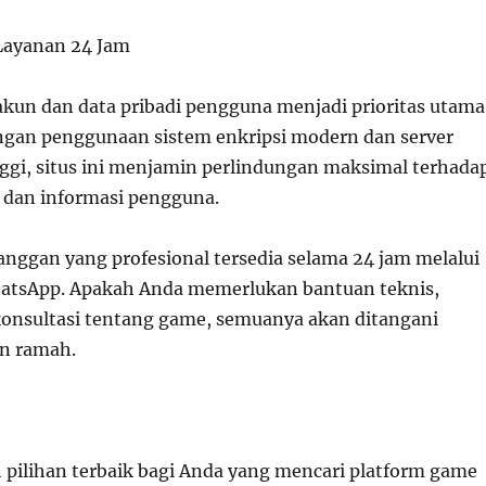
ayanan 24 Jam
kun dan data pribadi pengguna menjadi prioritas utama
gan penggunaan sistem enkripsi modern dan server
nggi, situs ini menjamin perlindungan maksimal terhada
 dan informasi pengguna.
anggan yang profesional tersedia selama 24 jam melalui
hatsApp. Apakah Anda memerlukan bantuan teknis,
 konsultasi tentang game, semuanya akan ditangani
n ramah.
pilihan terbaik bagi Anda yang mencari platform game