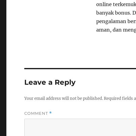
online terkemuk
banyak bonus. D
pengalaman ber
aman, dan meng
Leave a Reply
Your email address will not be published.
Required fields
COMMENT
*