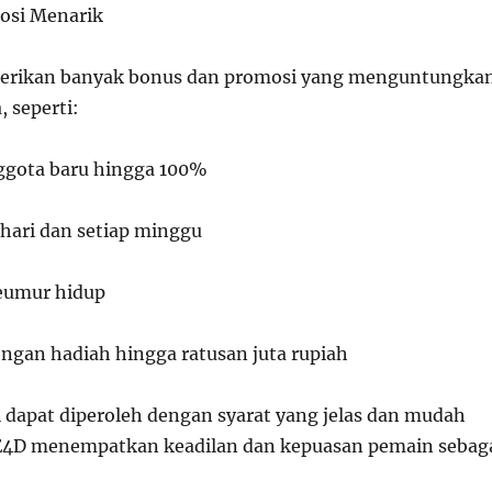
osi Menarik
rikan banyak bonus dan promosi yang menguntungka
 seperti:
ggota baru hingga 100%
 hari dan setiap minggu
seumur hidup
engan hadiah hingga ratusan juta rupiah
 dapat diperoleh dengan syarat yang jelas dan mudah
E4D menempatkan keadilan dan kepuasan pemain sebag