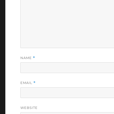
NAME
*
EMAIL
*
WEBSITE