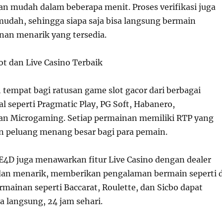
n mudah dalam beberapa menit. Proses verifikasi juga
mudah, sehingga siapa saja bisa langsung bermain
nan menarik yang tersedia.
ot dan Live Casino Terbaik
tempat bagi ratusan game slot gacor dari berbagai
l seperti Pragmatic Play, PG Soft, Habanero,
an Microgaming. Setiap permainan memiliki RTP yang
n peluang menang besar bagi para pemain.
TE4D juga menawarkan fitur Live Casino dengan dealer
 dan menarik, memberikan pengalaman bermain seperti d
rmainan seperti Baccarat, Roulette, dan Sicbo dapat
a langsung, 24 jam sehari.