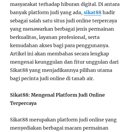
masyarakat terhadap hiburan digital. Di antara
banyak platform judi yang ada,
sikat88
hadir
sebagai salah satu situs judi online terpercaya
yang menawarkan berbagai jenis permainan
berkualitas, layanan profesional, serta
kemudahan akses bagi para penggunanya.
Artikel ini akan membahas secara lengkap
mengenai keunggulan dan fitur unggulan dari
Sikat88 yang menjadikannya pilihan utama
bagi pecinta judi online di tanah air.
Sikat88: Mengenal Platform Judi Online
Terpercaya
Sikat88 merupakan platform judi online yang
menyediakan berbagai macam permainan