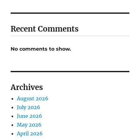
Recent Comments
No comments to show.
Archives
August 2026
July 2026
June 2026
May 2026
April 2026