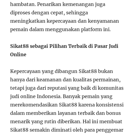
hambatan. Penarikan kemenangan juga
diproses dengan cepat, sehingga
meningkatkan kepercayaan dan kenyamanan
pemain dalam menggunakan platform ini.
Sikat88 sebagai Pilihan Terbaik di Pasar Judi
Online
Kepercayaan yang dibangun Sikat88 bukan
hanya dari keamanan dan kualitas permainan,
tetapi juga dari reputasi yang baik di komunitas
judi online Indonesia. Banyak pemain yang
merekomendasikan Sikat88 karena konsistensi
dalam memberikan layanan terbaik dan bonus
menarik yang rutin diberikan. Hal ini membuat
Sikat88 semakin diminati oleh para penggemar