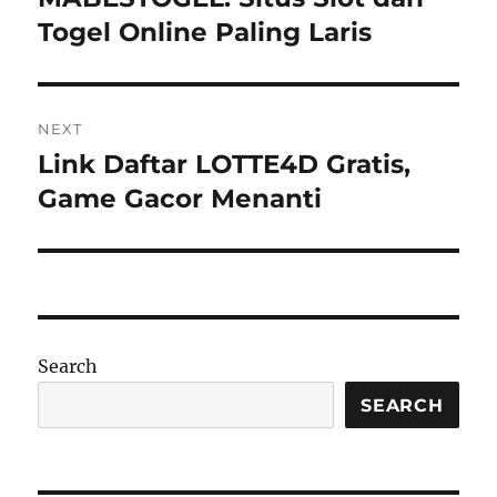
post:
Togel Online Paling Laris
NEXT
Link Daftar LOTTE4D Gratis,
Next
post:
Game Gacor Menanti
Search
SEARCH