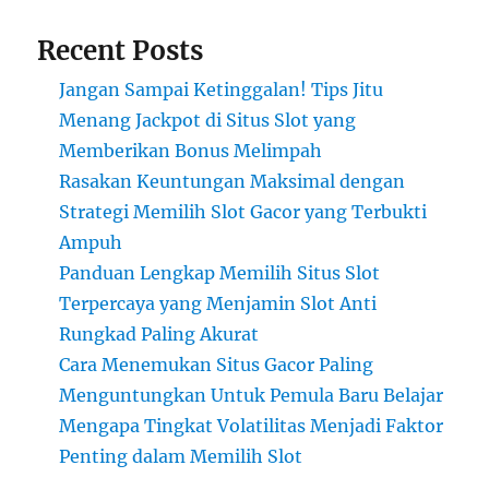
Recent Posts
Jangan Sampai Ketinggalan! Tips Jitu
Menang Jackpot di Situs Slot yang
Memberikan Bonus Melimpah
Rasakan Keuntungan Maksimal dengan
Strategi Memilih Slot Gacor yang Terbukti
Ampuh
Panduan Lengkap Memilih Situs Slot
Terpercaya yang Menjamin Slot Anti
Rungkad Paling Akurat
Cara Menemukan Situs Gacor Paling
Menguntungkan Untuk Pemula Baru Belajar
Mengapa Tingkat Volatilitas Menjadi Faktor
Penting dalam Memilih Slot