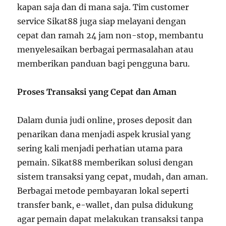
kapan saja dan di mana saja. Tim customer
service Sikat88 juga siap melayani dengan
cepat dan ramah 24 jam non-stop, membantu
menyelesaikan berbagai permasalahan atau
memberikan panduan bagi pengguna baru.
Proses Transaksi yang Cepat dan Aman
Dalam dunia judi online, proses deposit dan
penarikan dana menjadi aspek krusial yang
sering kali menjadi perhatian utama para
pemain. Sikat88 memberikan solusi dengan
sistem transaksi yang cepat, mudah, dan aman.
Berbagai metode pembayaran lokal seperti
transfer bank, e-wallet, dan pulsa didukung
agar pemain dapat melakukan transaksi tanpa