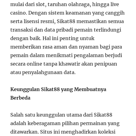
mulai dari slot, taruhan olahraga, hingga live
casino. Dengan sistem keamanan yang canggih
serta lisensi resmi, Sikat88 memastikan semua
transaksi dan data pribadi pemain terlindungi
dengan baik. Hal ini penting untuk
memberikan rasa aman dan nyaman bagi para
pemain dalam menikmati pengalaman berjudi
secara online tanpa khawatir akan penipuan
atau penyalahgunaan data.
Keunggulan Sikat88 yang Membuatnya
Berbeda
Salah satu keunggulan utama dari Sikat88
adalah keberagaman pilihan permainan yang
ditawarkan. Situs ini menghadirkan koleksi