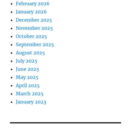
February 2026
January 2026
December 2025
November 2025
October 2025
September 2025
August 2025
July 2025
June 2025
May 2025
April 2025
March 2025
January 2023