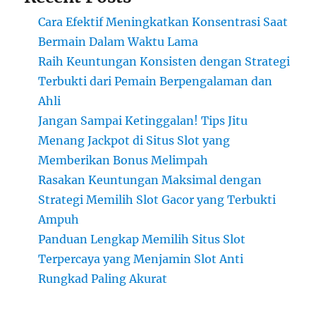
Cara Efektif Meningkatkan Konsentrasi Saat
Bermain Dalam Waktu Lama
Raih Keuntungan Konsisten dengan Strategi
Terbukti dari Pemain Berpengalaman dan
Ahli
Jangan Sampai Ketinggalan! Tips Jitu
Menang Jackpot di Situs Slot yang
Memberikan Bonus Melimpah
Rasakan Keuntungan Maksimal dengan
Strategi Memilih Slot Gacor yang Terbukti
Ampuh
Panduan Lengkap Memilih Situs Slot
Terpercaya yang Menjamin Slot Anti
Rungkad Paling Akurat