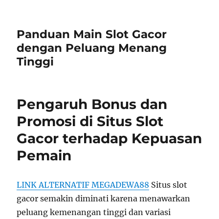
Panduan Main Slot Gacor
dengan Peluang Menang
Tinggi
Pengaruh Bonus dan
Promosi di Situs Slot
Gacor terhadap Kepuasan
Pemain
LINK ALTERNATIF MEGADEWA88
Situs slot
gacor semakin diminati karena menawarkan
peluang kemenangan tinggi dan variasi