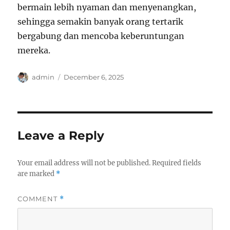
bermain lebih nyaman dan menyenangkan,
sehingga semakin banyak orang tertarik
bergabung dan mencoba keberuntungan
mereka.
Author
Posted
admin
December 6, 2025
on
Leave a Reply
Your email address will not be published.
Required fields
are marked
*
COMMENT
*