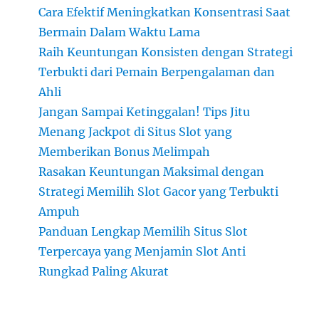
Cara Efektif Meningkatkan Konsentrasi Saat
Bermain Dalam Waktu Lama
Raih Keuntungan Konsisten dengan Strategi
Terbukti dari Pemain Berpengalaman dan
Ahli
Jangan Sampai Ketinggalan! Tips Jitu
Menang Jackpot di Situs Slot yang
Memberikan Bonus Melimpah
Rasakan Keuntungan Maksimal dengan
Strategi Memilih Slot Gacor yang Terbukti
Ampuh
Panduan Lengkap Memilih Situs Slot
Terpercaya yang Menjamin Slot Anti
Rungkad Paling Akurat