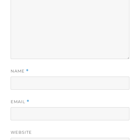
NAME
*
EMAIL
*
WEBSITE