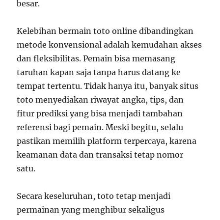
besar.
Kelebihan bermain toto online dibandingkan
metode konvensional adalah kemudahan akses
dan fleksibilitas. Pemain bisa memasang
taruhan kapan saja tanpa harus datang ke
tempat tertentu. Tidak hanya itu, banyak situs
toto menyediakan riwayat angka, tips, dan
fitur prediksi yang bisa menjadi tambahan
referensi bagi pemain. Meski begitu, selalu
pastikan memilih platform terpercaya, karena
keamanan data dan transaksi tetap nomor
satu.
Secara keseluruhan, toto tetap menjadi
permainan yang menghibur sekaligus