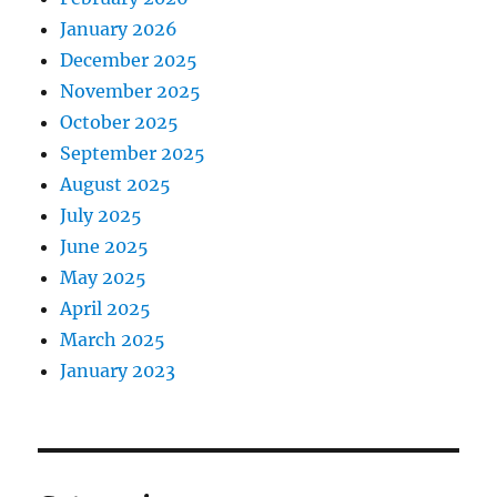
January 2026
December 2025
November 2025
October 2025
September 2025
August 2025
July 2025
June 2025
May 2025
April 2025
March 2025
January 2023