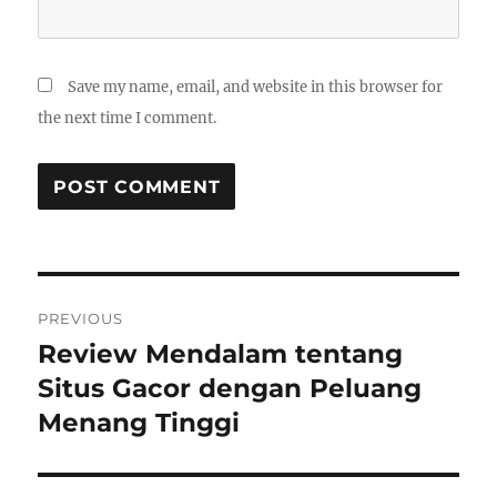
Save my name, email, and website in this browser for
the next time I comment.
Post
PREVIOUS
navigation
Review Mendalam tentang
Previous
post:
Situs Gacor dengan Peluang
Menang Tinggi