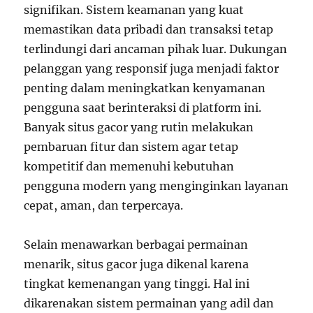
signifikan. Sistem keamanan yang kuat
memastikan data pribadi dan transaksi tetap
terlindungi dari ancaman pihak luar. Dukungan
pelanggan yang responsif juga menjadi faktor
penting dalam meningkatkan kenyamanan
pengguna saat berinteraksi di platform ini.
Banyak situs gacor yang rutin melakukan
pembaruan fitur dan sistem agar tetap
kompetitif dan memenuhi kebutuhan
pengguna modern yang menginginkan layanan
cepat, aman, dan terpercaya.
Selain menawarkan berbagai permainan
menarik, situs gacor juga dikenal karena
tingkat kemenangan yang tinggi. Hal ini
dikarenakan sistem permainan yang adil dan