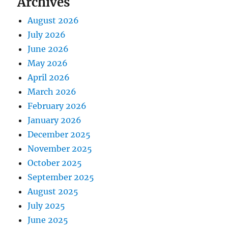
Archives
August 2026
July 2026
June 2026
May 2026
April 2026
March 2026
February 2026
January 2026
December 2025
November 2025
October 2025
September 2025
August 2025
July 2025
June 2025