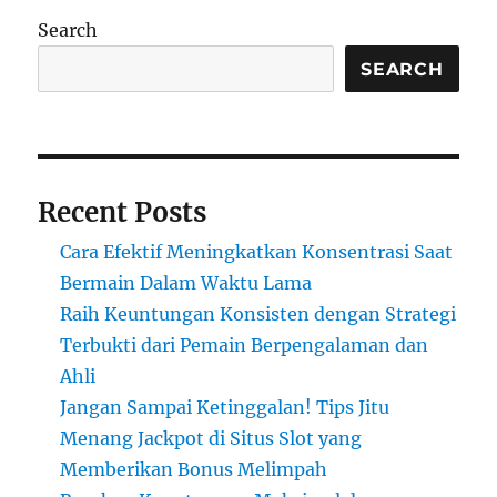
Search
SEARCH
Recent Posts
Cara Efektif Meningkatkan Konsentrasi Saat
Bermain Dalam Waktu Lama
Raih Keuntungan Konsisten dengan Strategi
Terbukti dari Pemain Berpengalaman dan
Ahli
Jangan Sampai Ketinggalan! Tips Jitu
Menang Jackpot di Situs Slot yang
Memberikan Bonus Melimpah