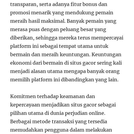
transparan, serta adanya fitur bonus dan
promosi menarik yang mendukung pemain
meraih hasil maksimal. Banyak pemain yang
merasa puas dengan peluang besar yang
diberikan, sehingga mereka terus mempercayai
platform ini sebagai tempat utama untuk
bermain dan meraih keuntungan. Keuntungan
ekonomi dari bermain di situs gacor sering kali
menjadi alasan utama mengapa banyak orang
memilih platform ini dibandingkan yang lain.
Komitmen terhadap keamanan dan
kepercayaan menjadikan situs gacor sebagai
pilihan utama di dunia perjudian online.
Berbagai metode transaksi yang tersedia
memudahkan pengguna dalam melakukan