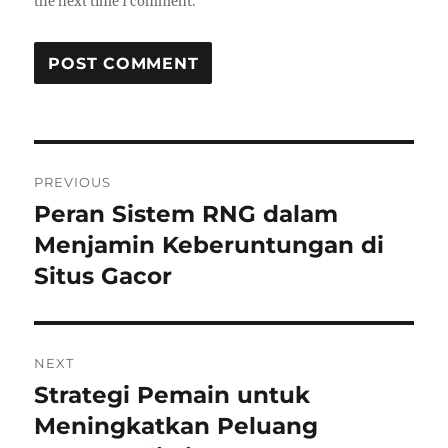
the next time I comment.
Post
PREVIOUS
navigation
Peran Sistem RNG dalam
Previous
post:
Menjamin Keberuntungan di
Situs Gacor
NEXT
Strategi Pemain untuk
Next
post:
Meningkatkan Peluang