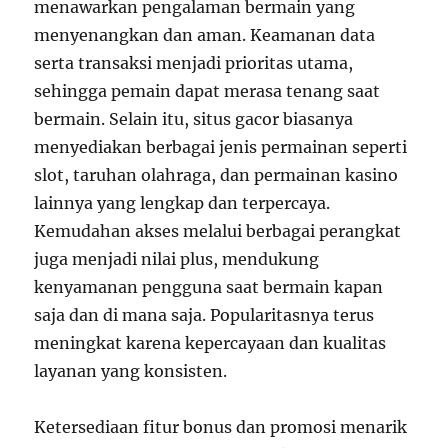
menawarkan pengalaman bermain yang
menyenangkan dan aman. Keamanan data
serta transaksi menjadi prioritas utama,
sehingga pemain dapat merasa tenang saat
bermain. Selain itu, situs gacor biasanya
menyediakan berbagai jenis permainan seperti
slot, taruhan olahraga, dan permainan kasino
lainnya yang lengkap dan terpercaya.
Kemudahan akses melalui berbagai perangkat
juga menjadi nilai plus, mendukung
kenyamanan pengguna saat bermain kapan
saja dan di mana saja. Popularitasnya terus
meningkat karena kepercayaan dan kualitas
layanan yang konsisten.
Ketersediaan fitur bonus dan promosi menarik