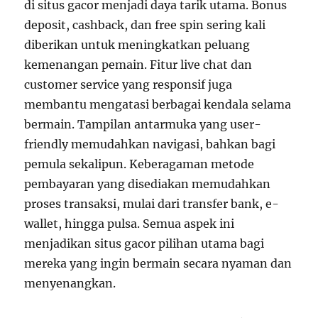
di situs gacor menjadi daya tarik utama. Bonus
deposit, cashback, dan free spin sering kali
diberikan untuk meningkatkan peluang
kemenangan pemain. Fitur live chat dan
customer service yang responsif juga
membantu mengatasi berbagai kendala selama
bermain. Tampilan antarmuka yang user-
friendly memudahkan navigasi, bahkan bagi
pemula sekalipun. Keberagaman metode
pembayaran yang disediakan memudahkan
proses transaksi, mulai dari transfer bank, e-
wallet, hingga pulsa. Semua aspek ini
menjadikan situs gacor pilihan utama bagi
mereka yang ingin bermain secara nyaman dan
menyenangkan.