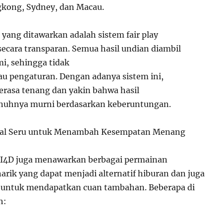
gkong, Sydney, dan Macau.
yang ditawarkan adalah sistem fair play
secara transparan. Semua hasil undian diambil
mi, sehingga tidak
au pengaturan. Dengan adanya sistem ini,
rasa tenang dan yakin bahwa hasil
nuhnya murni berdasarkan keberuntungan.
tal Seru untuk Menambah Kesempatan Menang
ARI4D juga menawarkan berbagai permainan
arik yang dapat menjadi alternatif hiburan dan juga
 untuk mendapatkan cuan tambahan. Beberapa di
h: