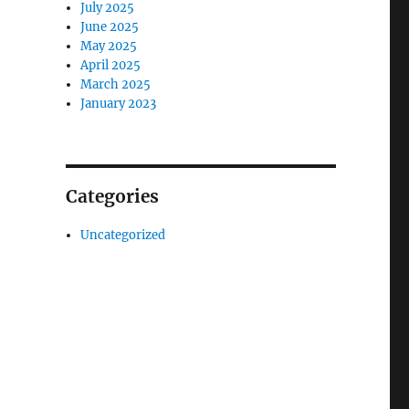
July 2025
June 2025
May 2025
April 2025
March 2025
January 2023
Categories
Uncategorized