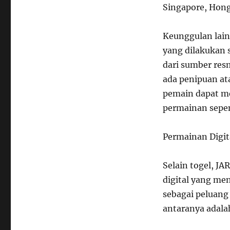
Singapore, Hon
Keunggulan lain 
yang dilakukan 
dari sumber res
ada penipuan at
pemain dapat me
permainan sepe
Permainan Digi
Selain togel, J
digital yang men
sebagai peluang
antaranya adala