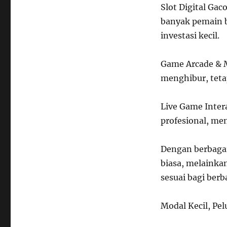
Slot Digital Ga
banyak pemain b
investasi kecil.
Game Arcade & M
menghibur, tet
Live Game Inter
profesional, me
Dengan berbagai 
biasa, melainka
sesuai bagi berb
Modal Kecil, Pe