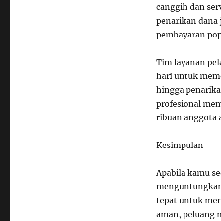
canggih dan serv
penarikan dana 
pembayaran popu
Tim layanan pel
hari untuk meme
hingga penarik
profesional mem
ribuan anggota a
Kesimpulan
Apabila kamu se
menguntungkan d
tepat untuk men
aman, peluang m