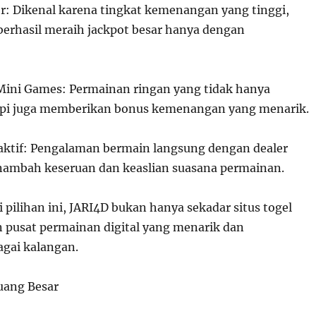
cor: Dikenal karena tingkat kemenangan yang tinggi,
erhasil meraih jackpot besar hanya dengan
ini Games: Permainan ringan yang tidak hanya
api juga memberikan bonus kemenangan yang menarik.
aktif: Pengalaman bermain langsung dengan dealer
nambah keseruan dan keaslian suasana permainan.
pilihan ini, JARI4D bukan hanya sekadar situs togel
n pusat permainan digital yang menarik dan
agai kalangan.
luang Besar