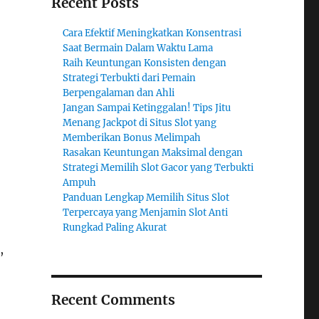
Recent Posts
Cara Efektif Meningkatkan Konsentrasi
Saat Bermain Dalam Waktu Lama
Raih Keuntungan Konsisten dengan
Strategi Terbukti dari Pemain
Berpengalaman dan Ahli
Jangan Sampai Ketinggalan! Tips Jitu
Menang Jackpot di Situs Slot yang
Memberikan Bonus Melimpah
Rasakan Keuntungan Maksimal dengan
Strategi Memilih Slot Gacor yang Terbukti
Ampuh
Panduan Lengkap Memilih Situs Slot
Terpercaya yang Menjamin Slot Anti
Rungkad Paling Akurat
,
Recent Comments