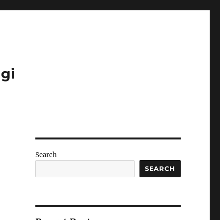
gi
Search
SEARCH