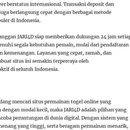
er berstatus internasional. Transaksi deposit dan
juga berlangsung cepat dengan berbagai metode
ler di Indonesia.
anggan JARI4D siap memberikan dukungan 24 jam setia
nuhi segala kebutuhan pemain, mulai dari pendaftaran
an kemenangan. Layanan yang cepat, ramah, dan
buat situs ini semakin terpercaya oleh
ktif di seluruh Indonesia.
dang mencari situs permainan togel online yang
engan modal kecil, maka JARI4D adalah pilihan yang
coba peruntungan di dunia digital. Dengan sistem yang
enang yang tinggi, serta beragam permainan menarik,