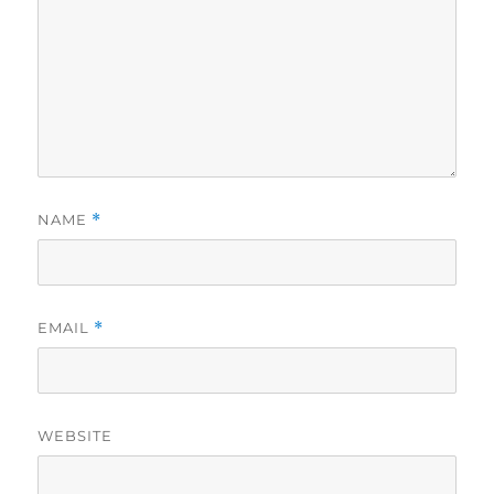
NAME
*
EMAIL
*
WEBSITE