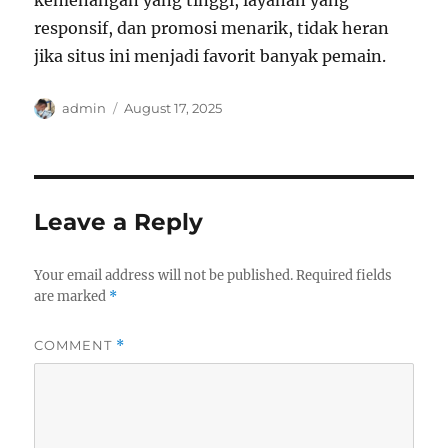
kemenangan yang tinggi, layanan yang
responsif, dan promosi menarik, tidak heran
jika situs ini menjadi favorit banyak pemain.
Author
Posted
admin
August 17, 2025
on
Leave a Reply
Your email address will not be published.
Required fields
are marked
*
COMMENT
*