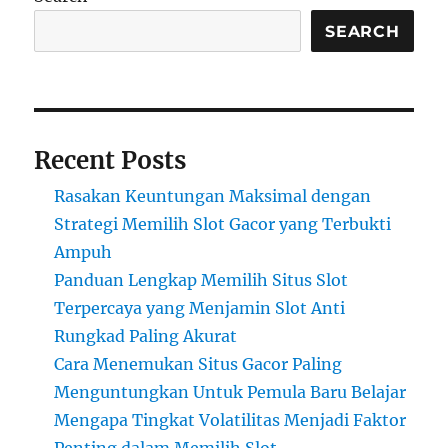
SEARCH
Recent Posts
Rasakan Keuntungan Maksimal dengan
Strategi Memilih Slot Gacor yang Terbukti
Ampuh
Panduan Lengkap Memilih Situs Slot
Terpercaya yang Menjamin Slot Anti
Rungkad Paling Akurat
Cara Menemukan Situs Gacor Paling
Menguntungkan Untuk Pemula Baru Belajar
Mengapa Tingkat Volatilitas Menjadi Faktor