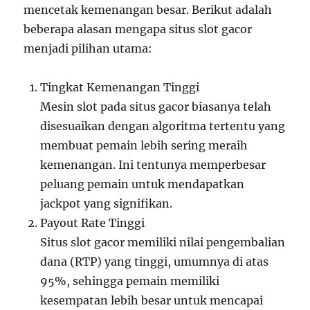
mencetak kemenangan besar. Berikut adalah
beberapa alasan mengapa situs slot gacor
menjadi pilihan utama:
Tingkat Kemenangan Tinggi
Mesin slot pada situs gacor biasanya telah
disesuaikan dengan algoritma tertentu yang
membuat pemain lebih sering meraih
kemenangan. Ini tentunya memperbesar
peluang pemain untuk mendapatkan
jackpot yang signifikan.
Payout Rate Tinggi
Situs slot gacor memiliki nilai pengembalian
dana (RTP) yang tinggi, umumnya di atas
95%, sehingga pemain memiliki
kesempatan lebih besar untuk mencapai