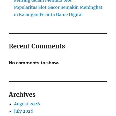
Penting dalam Memilih Slot
Popularitas Slot Gacor Semakin Meningkat
di Kalangan Pecinta Game Digital
Recent Comments
No comments to show.
Archives
August 2026
July 2026