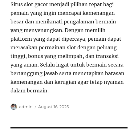
Situs slot gacor menjadi pilihan tepat bagi
pemain yang ingin mencapai kemenangan
besar dan menikmati pengalaman bermain
yang menyenangkan. Dengan memilih
platform yang dapat dipercaya, pemain dapat
merasakan permainan slot dengan peluang
tinggi, bonus yang melimpah, dan transaksi
yang aman. Selalu ingat untuk bermain secara
bertanggung jawab serta menetapkan batasan
kemenangan dan kerugian agar tetap nyaman
dalam bermain.
Author
Posted
admin
August 16, 2025
on