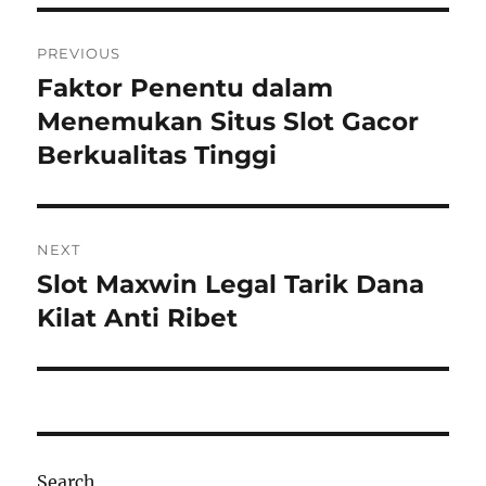
Post
PREVIOUS
navigation
Faktor Penentu dalam
Previous
post:
Menemukan Situs Slot Gacor
Berkualitas Tinggi
NEXT
Slot Maxwin Legal Tarik Dana
Next
post:
Kilat Anti Ribet
Search