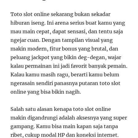
Toto slot online sekarang bukan sekadar
hiburan iseng. Ini arena serius buat kamu yang
mau main cepat, dapat sensasi, dan tentu saja
ngejar cuan. Dengan tampilan visual yang
makin modern, fitur bonus yang brutal, dan
peluang jackpot yang bikin deg-degan, wajar
kalau permainan ini jadi favorit banyak pemain.
Kalau kamu masih ragu, berarti kamu belum
ngerasain sendiri panasnya putaran toto slot
online yang bisa bikin nagih.
Salah satu alasan kenapa toto slot online
makin digandrungi adalah aksesnya yang super
gampang. Kamu bisa main kapan saja tanpa
ribet, cukup modal HP dan koneksi internet.