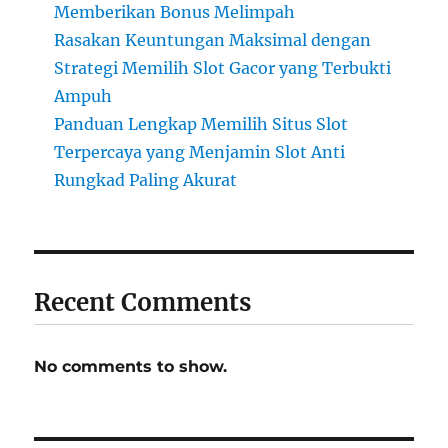
Memberikan Bonus Melimpah
Rasakan Keuntungan Maksimal dengan
Strategi Memilih Slot Gacor yang Terbukti
Ampuh
Panduan Lengkap Memilih Situs Slot
Terpercaya yang Menjamin Slot Anti
Rungkad Paling Akurat
Recent Comments
No comments to show.