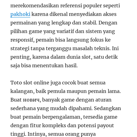
merekomendasikan referensi populer seperti
pakhoki
karena dikenal menyediakan akses
permainan yang lengkap dan stabil. Dengan
pilihan game yang variatif dan sistem yang
responsif, pemain bisa langsung fokus ke
strategi tanpa terganggu masalah teknis. Ini
penting, karena dalam dunia slot, satu detik
saja bisa menentukan hasil.
Toto slot online juga cocok buat semua
kalangan, baik pemula maupun pemain lama.
Buat нович, banyak game dengan aturan
sederhana yang mudah dipahami. Sedangkan
buat pemain berpengalaman, tersedia game
dengan fitur kompleks dan potensi payout
tinggi. Intinya, semua orang punya