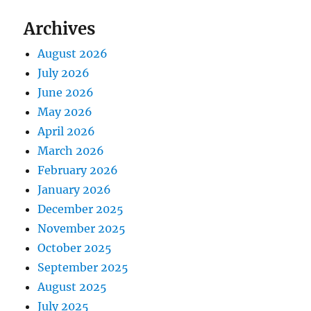
Archives
August 2026
July 2026
June 2026
May 2026
April 2026
March 2026
February 2026
January 2026
December 2025
November 2025
October 2025
September 2025
August 2025
July 2025