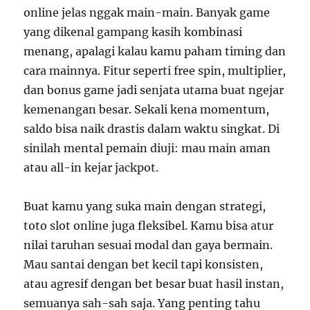
online jelas nggak main-main. Banyak game
yang dikenal gampang kasih kombinasi
menang, apalagi kalau kamu paham timing dan
cara mainnya. Fitur seperti free spin, multiplier,
dan bonus game jadi senjata utama buat ngejar
kemenangan besar. Sekali kena momentum,
saldo bisa naik drastis dalam waktu singkat. Di
sinilah mental pemain diuji: mau main aman
atau all-in kejar jackpot.
Buat kamu yang suka main dengan strategi,
toto slot online juga fleksibel. Kamu bisa atur
nilai taruhan sesuai modal dan gaya bermain.
Mau santai dengan bet kecil tapi konsisten,
atau agresif dengan bet besar buat hasil instan,
semuanya sah-sah saja. Yang penting tahu