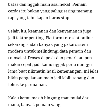
batas dan nggak main asal nekat. Pemain
cerdas itu bukan yang paling sering menang,
tapi yang tahu kapan harus stop.
Selain itu, keamanan dan kenyamanan juga
jadi faktor penting. Platform toto slot online
sekarang sudah banyak yang pakai sistem
modern untuk melindungi data pemain dan
transaksi. Proses deposit dan penarikan pun
makin cepat, jadi kamu nggak perlu nunggu
lama buat nikmatin hasil kemenangan. Ini jelas
bikin pengalaman main jadi lebih tenang dan
fokus ke permainan.
Kalau kamu masih bingung mau mulai dari
mana, banyak pemain yang