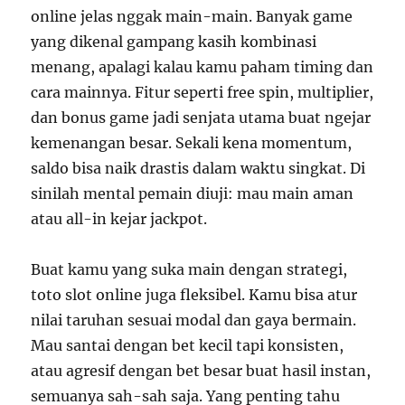
online jelas nggak main-main. Banyak game
yang dikenal gampang kasih kombinasi
menang, apalagi kalau kamu paham timing dan
cara mainnya. Fitur seperti free spin, multiplier,
dan bonus game jadi senjata utama buat ngejar
kemenangan besar. Sekali kena momentum,
saldo bisa naik drastis dalam waktu singkat. Di
sinilah mental pemain diuji: mau main aman
atau all-in kejar jackpot.
Buat kamu yang suka main dengan strategi,
toto slot online juga fleksibel. Kamu bisa atur
nilai taruhan sesuai modal dan gaya bermain.
Mau santai dengan bet kecil tapi konsisten,
atau agresif dengan bet besar buat hasil instan,
semuanya sah-sah saja. Yang penting tahu