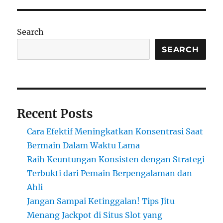
Online
Paling
Panas:
Search
Sensasi
Spin
SEARCH
Cepat
dan
Peluang
Menang
Besar
Recent Posts
Cara Efektif Meningkatkan Konsentrasi Saat
Bermain Dalam Waktu Lama
Raih Keuntungan Konsisten dengan Strategi
Terbukti dari Pemain Berpengalaman dan
Ahli
Jangan Sampai Ketinggalan! Tips Jitu
Menang Jackpot di Situs Slot yang