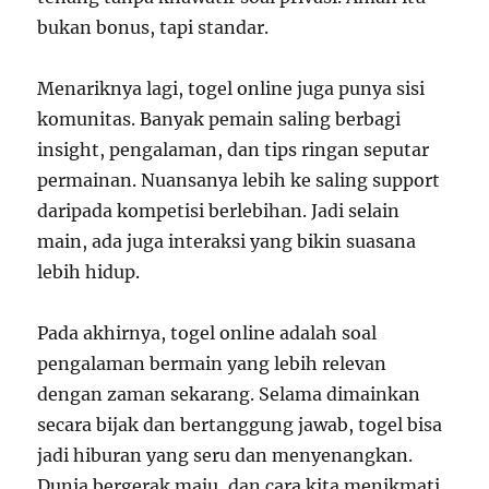
bukan bonus, tapi standar.
Menariknya lagi, togel online juga punya sisi
komunitas. Banyak pemain saling berbagi
insight, pengalaman, dan tips ringan seputar
permainan. Nuansanya lebih ke saling support
daripada kompetisi berlebihan. Jadi selain
main, ada juga interaksi yang bikin suasana
lebih hidup.
Pada akhirnya, togel online adalah soal
pengalaman bermain yang lebih relevan
dengan zaman sekarang. Selama dimainkan
secara bijak dan bertanggung jawab, togel bisa
jadi hiburan yang seru dan menyenangkan.
Dunia bergerak maju, dan cara kita menikmati