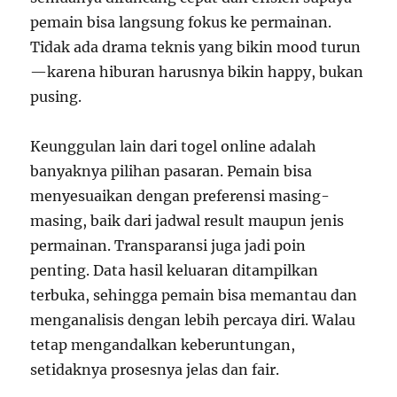
pemain bisa langsung fokus ke permainan.
Tidak ada drama teknis yang bikin mood turun
—karena hiburan harusnya bikin happy, bukan
pusing.
Keunggulan lain dari togel online adalah
banyaknya pilihan pasaran. Pemain bisa
menyesuaikan dengan preferensi masing-
masing, baik dari jadwal result maupun jenis
permainan. Transparansi juga jadi poin
penting. Data hasil keluaran ditampilkan
terbuka, sehingga pemain bisa memantau dan
menganalisis dengan lebih percaya diri. Walau
tetap mengandalkan keberuntungan,
setidaknya prosesnya jelas dan fair.