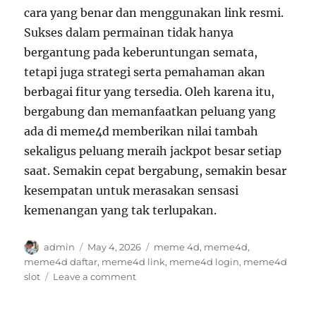
cara yang benar dan menggunakan link resmi.
Sukses dalam permainan tidak hanya
bergantung pada keberuntungan semata,
tetapi juga strategi serta pemahaman akan
berbagai fitur yang tersedia. Oleh karena itu,
bergabung dan memanfaatkan peluang yang
ada di meme4d memberikan nilai tambah
sekaligus peluang meraih jackpot besar setiap
saat. Semakin cepat bergabung, semakin besar
kesempatan untuk merasakan sensasi
kemenangan yang tak terlupakan.
Author
Posted
Tags
admin
May 4, 2026
meme 4d
,
meme4d
,
on
meme4d daftar
,
meme4d link
,
meme4d login
,
meme4d
on
slot
Leave a comment
Kuasai
Cara