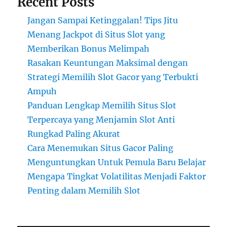
Recent Posts
Jangan Sampai Ketinggalan! Tips Jitu
Menang Jackpot di Situs Slot yang
Memberikan Bonus Melimpah
Rasakan Keuntungan Maksimal dengan
Strategi Memilih Slot Gacor yang Terbukti
Ampuh
Panduan Lengkap Memilih Situs Slot
Terpercaya yang Menjamin Slot Anti
Rungkad Paling Akurat
Cara Menemukan Situs Gacor Paling
Menguntungkan Untuk Pemula Baru Belajar
Mengapa Tingkat Volatilitas Menjadi Faktor
Penting dalam Memilih Slot