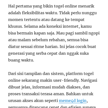
Hal pertama yang bikin togel online menarik
adalah fleksibilitas waktu. Tidak perlu nunggu
momen tertentu atau datang ke tempat
khusus. Selama ada koneksi internet, kamu
bisa bermain kapan saja. Mau pagi sambil ngopi
atau malam sebelum rebahan, semua bisa
diatur sesuai ritme harian. Ini jelas cocok buat
generasi yang serba cepat dan nggak suka
buang waktu.
Dari sisi tampilan dan sistem, platform togel
online sekarang makin user-friendly. Navigasi
dibuat jelas, informasi mudah diakses, dan
proses transaksi terasa aman. Bahkan untuk
urusan akses akun seperti
meme4d login
,
semuanya dirancang cepat dan efisien supaya