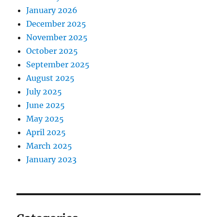
January 2026
December 2025
November 2025
October 2025
September 2025
August 2025
July 2025
June 2025
May 2025
April 2025
March 2025
January 2023