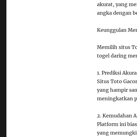
akurat, yang m
angka dengan b
Keunggulan Memi
Memilih situs T
togel daring mem
1. Prediksi Akura
Situs Toto Gaco
yang hampir sam
meningkatkan p
2. Kemudahan A
Platform ini bia
yang memungkink