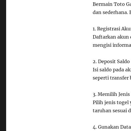
Bermain Toto Ga
dan sederhana. 
1. Registrasi Ak
Daftarkan akun 
mengisi informas
2. Deposit Saldo
Isi saldo pada
seperti transfer
3. Memilih Jeni
Pilih jenis toge
taruhan sesuai d
4. Gunakan Data 