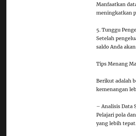
Manfaatkan data
meningkatkan p
5. Tunggu Penge
Setelah pengelu
saldo Anda akan
Tips Menang Ma
Berikut adalah 
kemenangan lebi
– Analisis Data
Pelajari pola d
yang lebih tepat