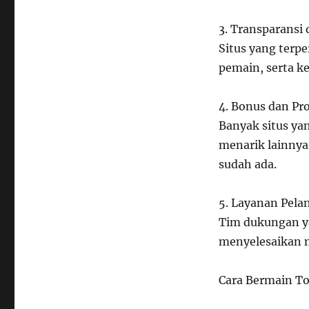
3. Transparans
Situs yang terp
pemain, serta k
4. Bonus dan P
Banyak situs ya
menarik lainny
sudah ada.
5. Layanan Pela
Tim dukungan ya
menyelesaikan m
Cara Bermain Tot