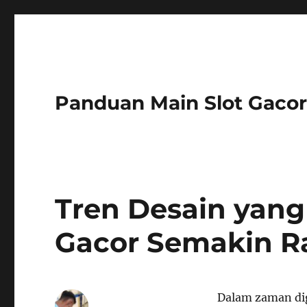
Panduan Main Slot Gaco
Tren Desain yang
Gacor Semakin 
Dalam zaman dig