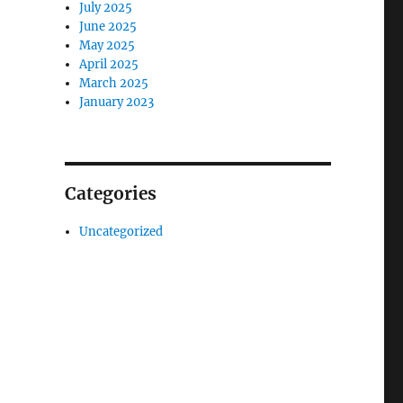
July 2025
June 2025
May 2025
April 2025
March 2025
January 2023
Categories
Uncategorized