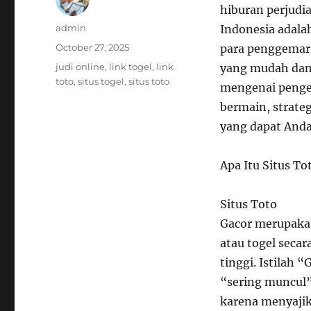
hiburan perjudia
Author
admin
Indonesia adala
Posted
October 27, 2025
para penggemar
on
Tags
judi online
,
link togel
,
link
yang mudah dan 
toto
,
situs togel
,
situs toto
mengenai penger
bermain, strateg
yang dapat Anda
Apa Itu Situs To
Situs Toto
Gacor merupaka
atau togel seca
tinggi. Istilah 
“sering muncul”
karena menyajika