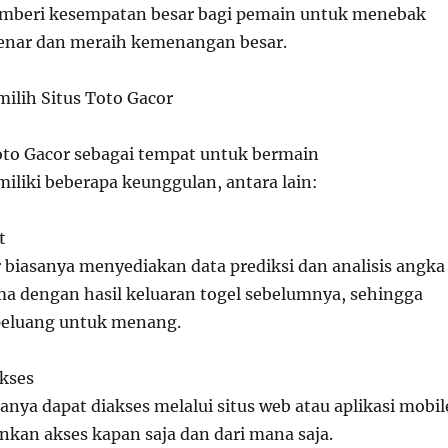
emberi kesempatan besar bagi pemain untuk menebak
enar dan meraih kemenangan besar.
lih Situs Toto Gacor
oto Gacor sebagai tempat untuk bermain
iliki beberapa keunggulan, antara lain:
t
r biasanya menyediakan data prediksi dan analisis angka
a dengan hasil keluaran togel sebelumnya, sehingga
eluang untuk menang.
kses
sanya dapat diakses melalui situs web atau aplikasi mobil
an akses kapan saja dan dari mana saja.