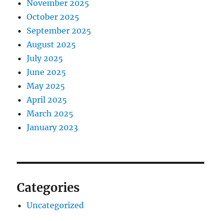
November 2025
October 2025
September 2025
August 2025
July 2025
June 2025
May 2025
April 2025
March 2025
January 2023
Categories
Uncategorized