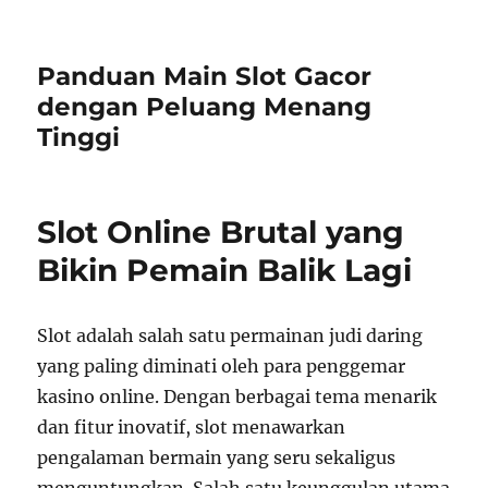
Panduan Main Slot Gacor
dengan Peluang Menang
Tinggi
Slot Online Brutal yang
Bikin Pemain Balik Lagi
Slot adalah salah satu permainan judi daring
yang paling diminati oleh para penggemar
kasino online. Dengan berbagai tema menarik
dan fitur inovatif, slot menawarkan
pengalaman bermain yang seru sekaligus