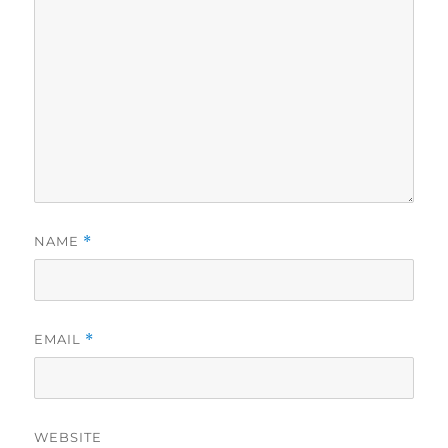
NAME
*
EMAIL
*
WEBSITE