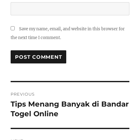
Save my name, email, and website in this browser for
the next time I comment.
Post
PREVIOUS
navigation
Tips Menang Banyak di Bandar
Previous
post:
Togel Online