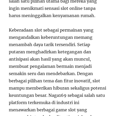
salah satu pilihan utama bagi mereka yang
ingin menikmati sensasi slot online tanpa
harus meninggalkan kenyamanan rumah.
Keberadaan slot sebagai permainan yang
mengandalkan keberuntungan memang
menambah daya tarik tersendiri. Setiap
putaran menghadirkan ketegangan dan
antisipasi akan hasil yang akan muncul,
membuat pengalaman bermain menjadi
semakin seru dan mendebarkan. Dengan
berbagai pilihan tema dan fitur inovatif, slot
mampu memberikan hiburan sekaligus potensi
keuntungan besar. Naga169 sebagai salah satu
platform terkemuka di industri ini
menawarkan berbagai game slot yang