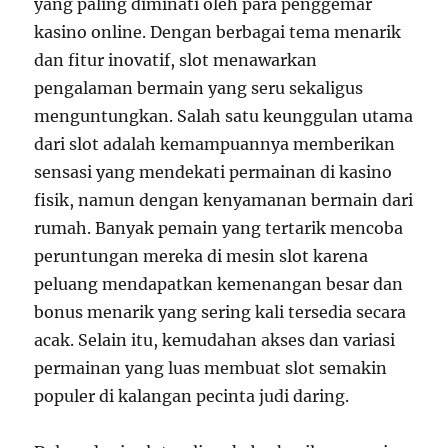
yang paling diminati oleh para penggemar
kasino online. Dengan berbagai tema menarik
dan fitur inovatif, slot menawarkan
pengalaman bermain yang seru sekaligus
menguntungkan. Salah satu keunggulan utama
dari slot adalah kemampuannya memberikan
sensasi yang mendekati permainan di kasino
fisik, namun dengan kenyamanan bermain dari
rumah. Banyak pemain yang tertarik mencoba
peruntungan mereka di mesin slot karena
peluang mendapatkan kemenangan besar dan
bonus menarik yang sering kali tersedia secara
acak. Selain itu, kemudahan akses dan variasi
permainan yang luas membuat slot semakin
populer di kalangan pecinta judi daring.