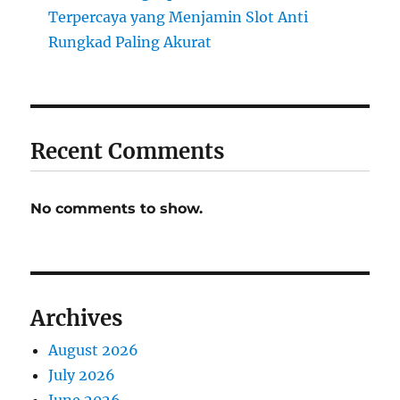
Terpercaya yang Menjamin Slot Anti
Rungkad Paling Akurat
Recent Comments
No comments to show.
Archives
August 2026
July 2026