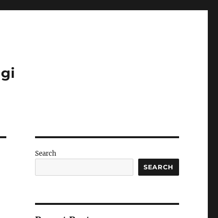
gi
Search
SEARCH