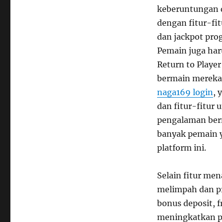
Pemain
keberuntungan d
Balik
Lagi
dengan fitur-fit
dan jackpot pro
Pemain juga har
Return to Playe
bermain mereka. 
naga169 login
, 
dan fitur-fitur
pengalaman ber
banyak pemain y
platform ini.
Selain fitur me
melimpah dan p
bonus deposit, f
meningkatkan p