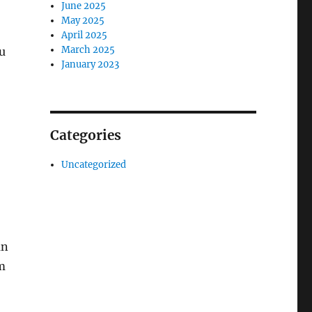
June 2025
May 2025
April 2025
March 2025
u
January 2023
Categories
Uncategorized
an
m