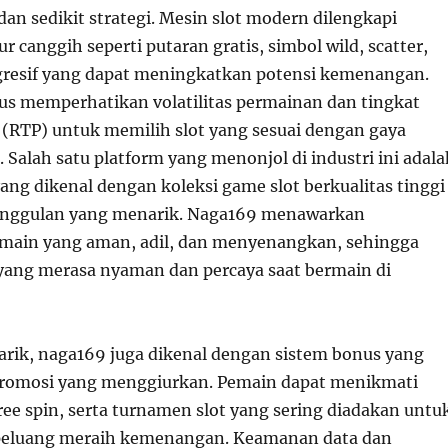
an sedikit strategi. Mesin slot modern dilengkapi
ur canggih seperti putaran gratis, simbol wild, scatter,
gresif yang dapat meningkatkan potensi kemenangan.
us memperhatikan volatilitas permainan dan tingkat
r (RTP) untuk memilih slot yang sesuai dengan gaya
Salah satu platform yang menonjol di industri ini adala
yang dikenal dengan koleksi game slot berkualitas tinggi
 unggulan yang menarik. Naga169 menawarkan
main yang aman, adil, dan menyenangkan, sehingga
ang merasa nyaman dan percaya saat bermain di
narik, naga169 juga dikenal dengan sistem bonus yang
romosi yang menggiurkan. Pemain dapat menikmati
ree spin, serta turnamen slot yang sering diadakan untu
eluang meraih kemenangan. Keamanan data dan